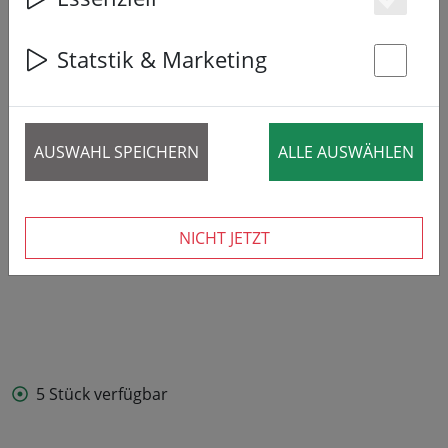
Es
Statstik & Marketing
St
AUSWAHL SPEICHERN
ALLE AUSWÄHLEN
NICHT JETZT
5 Stück verfügbar