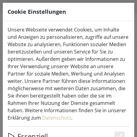
HILFE & SUPPORT
DE
Cookie Einstellungen
Unsere Webseite verwendet Cookies, um Inhalte
Produkte suchen
und Anzeigen zu personalisieren, zugriffe auf unsere
Website zu analysieren, Funktionen sozialer Medien
bereitzustellen und unseren Service für Sie zu
Start
LED-Kerzen Indoor & Outdoor
optimieren. Außerdem geben wir Informationen zu
Ihrer Verwendung unserer Website an unsere
Partner für soziale Medien, Werbung und Analysen
weiter. Unsere Partner führen diese Informationen
möglicherweise mit weiteren Daten zusammen, die
Sompex NEO ROSE LED Kugel
Sie ihnen bereitgestellt haben oder die sie im
11,5cm Echtwachs
Rahmen Ihrer Nutzung der Dienste gesammelt
haben. Weitere Informationen finden Sie in unserer
Erklärung zum
Datenschutz
.
50% SPAREN
Essenziell