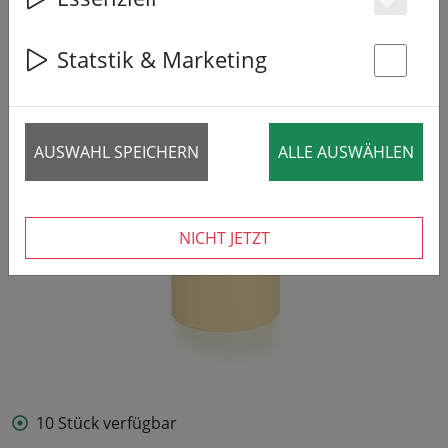
Es
Statstik & Marketing
St
AUSWAHL SPEICHERN
ALLE AUSWÄHLEN
NICHT JETZT
10 Stück verfügbar