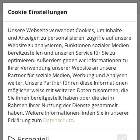
HILFE & SUPPORT
DE
Cookie Einstellungen
Unsere Webseite verwendet Cookies, um Inhalte
Produkte suchen
und Anzeigen zu personalisieren, zugriffe auf unsere
Website zu analysieren, Funktionen sozialer Medien
bereitzustellen und unseren Service für Sie zu
Start
LED-Kerzen Indoor & Outdoor
optimieren. Außerdem geben wir Informationen zu
Ihrer Verwendung unserer Website an unsere
Partner für soziale Medien, Werbung und Analysen
weiter. Unsere Partner führen diese Informationen
möglicherweise mit weiteren Daten zusammen, die
SmartFlame LED Kerze Echtwachs
Sie ihnen bereitgestellt haben oder die sie im
10x23 cm elfenbein fernbedienbar
Rahmen Ihrer Nutzung der Dienste gesammelt
glatt
haben. Weitere Informationen finden Sie in unserer
Erklärung zum
Datenschutz
.
Essenziell