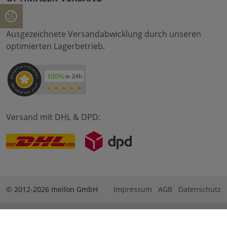
Ausgezeichnete Versandabwicklung durch unseren
optimierten Lagerbetrieb.
Versand mit DHL & DPD:
© 2012-2026 meilon GmbH
Impressum
AGB
Datenschutz
* Alle Preise sind inkl. Mehrwertsteuer zzgl. Versandkosten