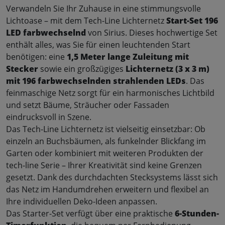
Verwandeln Sie Ihr Zuhause in eine stimmungsvolle
Lichtoase – mit dem Tech-Line Lichternetz
Start-Set 196
LED farbwechselnd
von Sirius. Dieses hochwertige Set
enthält alles, was Sie für einen leuchtenden Start
benötigen: eine
1,5 Meter lange Zuleitung mit
Stecker
sowie ein großzügiges
Lichternetz (3 x 3 m)
mit 196 farbwechselnden strahlenden LEDs
. Das
feinmaschige Netz sorgt für ein harmonisches Lichtbild
und setzt Bäume, Sträucher oder Fassaden
eindrucksvoll in Szene
.
Das Tech-Line Lichternetz ist vielseitig einsetzbar: Ob
einzeln an Buchsbäumen, als funkelnder Blickfang im
Garten oder kombiniert mit weiteren Produkten der
tech-line Serie – Ihrer Kreativität sind keine Grenzen
gesetzt. Dank des durchdachten Stecksystems lässt sich
das Netz im Handumdrehen erweitern und flexibel an
Ihre individuellen Deko-Ideen anpassen
.
Das Starter-Set verfügt über eine praktische
6-Stunden-