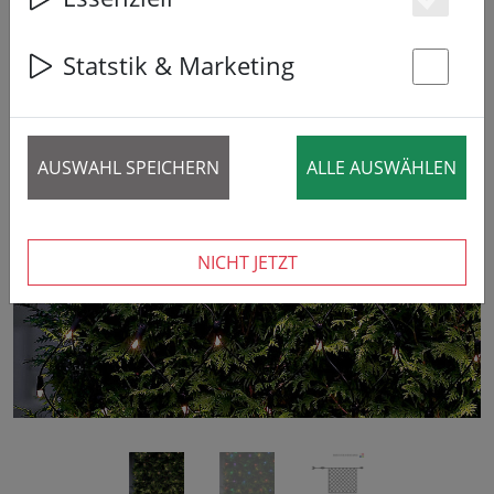
Es
Statstik & Marketing
St
AUSWAHL SPEICHERN
ALLE AUSWÄHLEN
‹
›
NICHT JETZT