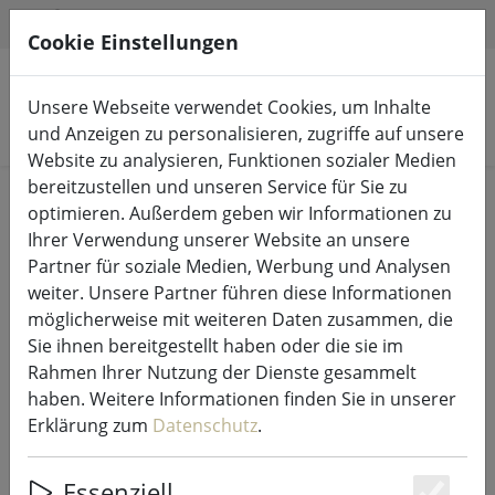
HILFE & SUPPORT
DE
Cookie Einstellungen
Unsere Webseite verwendet Cookies, um Inhalte
Produkte suchen
und Anzeigen zu personalisieren, zugriffe auf unsere
Website zu analysieren, Funktionen sozialer Medien
bereitzustellen und unseren Service für Sie zu
Start
Lichterketten & Beleuchtung
Lichterketten
optimieren. Außerdem geben wir Informationen zu
Ihrer Verwendung unserer Website an unsere
Partner für soziale Medien, Werbung und Analysen
weiter. Unsere Partner führen diese Informationen
möglicherweise mit weiteren Daten zusammen, die
Sirius Tech-Line Lichternetz Start-
Sie ihnen bereitgestellt haben oder die sie im
Set 196 LED Farbwechsel 3 x 3 m
Rahmen Ihrer Nutzung der Dienste gesammelt
außen 230V schwarz
haben. Weitere Informationen finden Sie in unserer
Erklärung zum
Datenschutz
.
Essenziell