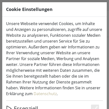
HILFE & SUPPORT
DE
Cookie Einstellungen
Unsere Webseite verwendet Cookies, um Inhalte
Produkte suchen
und Anzeigen zu personalisieren, zugriffe auf unsere
Website zu analysieren, Funktionen sozialer Medien
bereitzustellen und unseren Service für Sie zu
Start
Lichterketten & Beleuchtung
Lichterketten
optimieren. Außerdem geben wir Informationen zu
Ihrer Verwendung unserer Website an unsere
Partner für soziale Medien, Werbung und Analysen
weiter. Unsere Partner führen diese Informationen
möglicherweise mit weiteren Daten zusammen, die
Sirius Tech-Line Lichterkette
Sie ihnen bereitgestellt haben oder die sie im
Erweiterung 45 LED Farbwechsel
Rahmen Ihrer Nutzung der Dienste gesammelt
4,5 m außen 230V schwarz
haben. Weitere Informationen finden Sie in unserer
Erklärung zum
Datenschutz
.
Essenziell