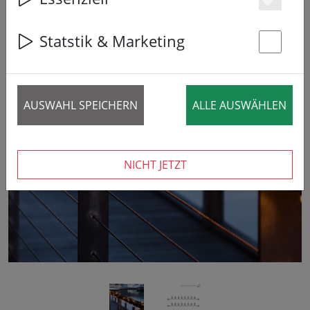
Es
Statstik & Marketing
St
AUSWAHL SPEICHERN
ALLE AUSWÄHLEN
‹
›
NICHT JETZT