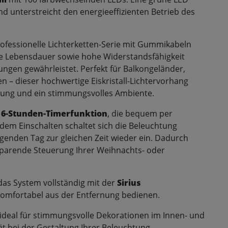
nd unterstreicht den energieeffizienten Betrieb des
professionelle Lichterketten-Serie mit Gummikabeln
ge Lebensdauer sowie hohe Widerstandsfähigkeit
gen gewährleistet. Perfekt für Balkongeländer,
n – dieser hochwertige Eiskristall-Lichtervorhang
mung und ein stimmungsvolles Ambiente.
e
6-Stunden-Timerfunktion
, die bequem per
dem Einschalten schaltet sich die Beleuchtung
enden Tag zur gleichen Zeit wieder ein. Dadurch
sparende Steuerung Ihrer Weihnachts- oder
das System vollständig mit der
Sirius
komfortabel aus der Entfernung bedienen.
 ideal für stimmungsvolle Dekorationen im Innen- und
ät bei der Gestaltung Ihrer Beleuchtung.