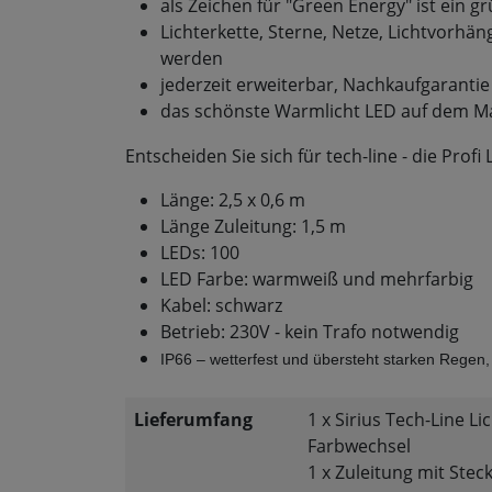
als Zeichen für "Green Energy" ist ein
Lichterkette, Sterne, Netze, Lichtvorhän
werden
jederzeit erweiterbar, Nachkaufgarantie
das schönste Warmlicht LED auf dem M
Entscheiden Sie sich für tech-line - die Profi 
Länge: 2,5 x 0,6 m
Länge Zuleitung: 1,5 m
LEDs: 100
LED Farbe: warmweiß und mehrfarbig
Kabel: schwarz
Betrieb: 230V - kein Trafo notwendig
IP66 – wetterfest und übersteht starken Regen,
Lieferumfang
1 x Sirius Tech-Line Li
Farbwechsel
1 x Zuleitung mit Stec