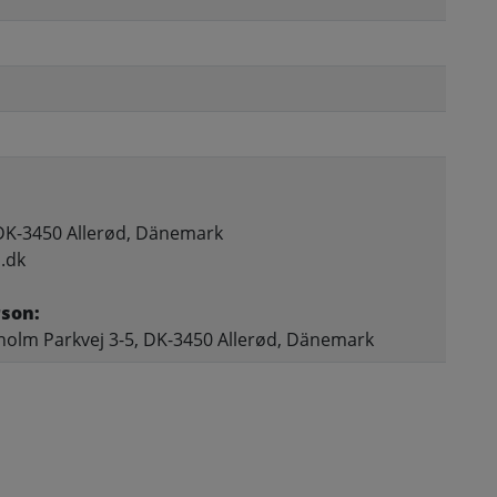
 DK-3450 Allerød, Dänemark
s.dk
rson:
holm Parkvej 3-5, DK-3450 Allerød, Dänemark