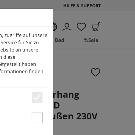
HILFE & SUPPORT
DE
, zugriffe auf unsere
Wohnen
Bad
%Sale
Service für Sie zu
ebsite an unsere
n diese
itgestellt haben
nformationen finden
ine Lichtervorhang
art-Set 100 LED
Essenziell
,5 x 0,6 m außen 230V
Statstik & Marketing