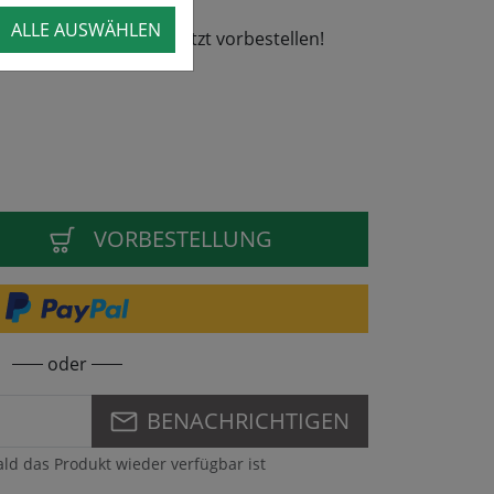
ALLE AUSWÄHLEN
26 wieder lieferbar - jetzt vorbestellen!
VORBESTELLUNG
oder
BENACHRICHTIGEN
ald das Produkt wieder verfügbar ist