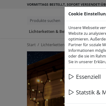
VORMITTAGS BESTELLT, SOFORT VERSENDET!
ÜB
Cookie Einstellu
Produkte suchen
Unsere Webseite verw
Lichterketten & Beleuchtung
L
Website zu analysier
optimieren. Außerde
Start
Lichterketten & Beleuchtung
Partner für soziale 
Lich
Informationen möglic
oder die sie im Rah
Sie in unserer Erklä
Essenziell
Statstik & 