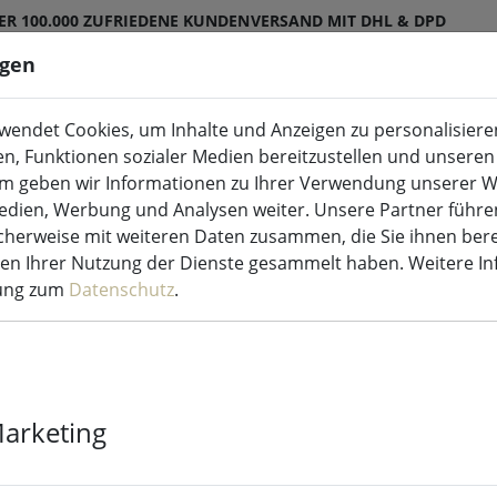
ER 100.000 ZUFRIEDENE KUNDEN
VERSAND MIT DHL & DPD
ngen
endet Cookies, um Inhalte und Anzeigen zu personalisieren
ED-Kerzen Indoor & Outdoor
Küche & Essen
en, Funktionen sozialer Medien bereitzustellen und unseren 
m geben wir Informationen zu Ihrer Verwendung unserer W
Medien, Werbung und Analysen weiter. Unsere Partner führe
terketten
herweise mit weiteren Daten zusammen, die Sie ihnen bere
men Ihrer Nutzung der Dienste gesammelt haben. Weitere I
rung zum
Datenschutz
.
Sirius Tech-L
Eiskristall St
Farbwechsel 2
Marketing
schwarz