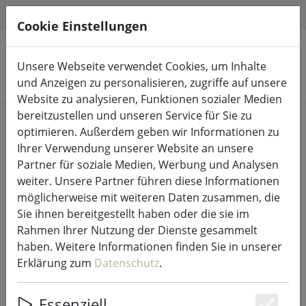
HILFE & SUPPORT
DE
Cookie Einstellungen
Unsere Webseite verwendet Cookies, um Inhalte
Produkte suchen
und Anzeigen zu personalisieren, zugriffe auf unsere
Website zu analysieren, Funktionen sozialer Medien
bereitzustellen und unseren Service für Sie zu
Start
Lichterketten & Beleuchtung
Lichterketten
optimieren. Außerdem geben wir Informationen zu
Ihrer Verwendung unserer Website an unsere
Partner für soziale Medien, Werbung und Analysen
weiter. Unsere Partner führen diese Informationen
möglicherweise mit weiteren Daten zusammen, die
Sirius Tech-Line Lichtervorhang
Sie ihnen bereitgestellt haben oder die sie im
Start-Set 100 LED warmweiß 1,5 x 2
Rahmen Ihrer Nutzung der Dienste gesammelt
m außen 230V schwarz
haben. Weitere Informationen finden Sie in unserer
Erklärung zum
Datenschutz
.
Essenziell