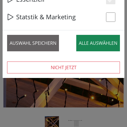
Es
Statstik & Marketing
St
AUSWAHL SPEICHERN
ALLE AUSWÄHLEN
‹
›
NICHT JETZT