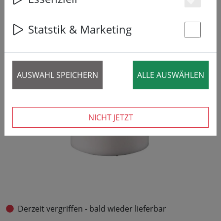
25% SPAREN
Es
Statstik & Marketing
St
AUSWAHL SPEICHERN
ALLE AUSWÄHLEN
NICHT JETZT
Derzeit vergriffen - bald wieder lieferbar