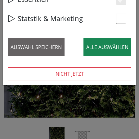
20% SPAREN
Es
Statstik & Marketing
St
AUSWAHL SPEICHERN
ALLE AUSWÄHLEN
‹
›
NICHT JETZT