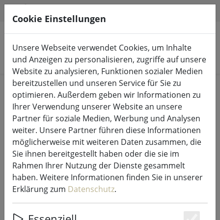
HILFE & SUPPORT
DE
Cookie Einstellungen
Unsere Webseite verwendet Cookies, um Inhalte
Produkte suchen
und Anzeigen zu personalisieren, zugriffe auf unsere
Website zu analysieren, Funktionen sozialer Medien
bereitzustellen und unseren Service für Sie zu
Start
Lichterketten & Beleuchtung
Lichterketten
optimieren. Außerdem geben wir Informationen zu
Ihrer Verwendung unserer Website an unsere
Partner für soziale Medien, Werbung und Analysen
weiter. Unsere Partner führen diese Informationen
möglicherweise mit weiteren Daten zusammen, die
Sirius Tech-Line Lichternetz
Sie ihnen bereitgestellt haben oder die sie im
Erweiterung 168 LED warmweiß
Rahmen Ihrer Nutzung der Dienste gesammelt
außen 1,7 x 1,4 m schwarz
haben. Weitere Informationen finden Sie in unserer
Erklärung zum
Datenschutz
.
Essenziell