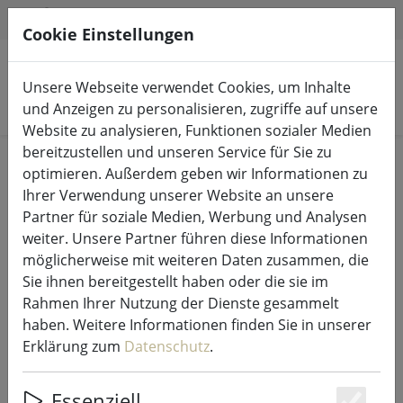
HILFE & SUPPORT
DE
Cookie Einstellungen
Unsere Webseite verwendet Cookies, um Inhalte
Produkte suchen
und Anzeigen zu personalisieren, zugriffe auf unsere
Website zu analysieren, Funktionen sozialer Medien
bereitzustellen und unseren Service für Sie zu
Start
Lichterketten & Beleuchtung
Lichterketten
optimieren. Außerdem geben wir Informationen zu
Ihrer Verwendung unserer Website an unsere
Partner für soziale Medien, Werbung und Analysen
weiter. Unsere Partner führen diese Informationen
möglicherweise mit weiteren Daten zusammen, die
Sirius Tech-Line Lichterkette
Sie ihnen bereitgestellt haben oder die sie im
Erweiterung 90 LED Farbwechsel 9
Rahmen Ihrer Nutzung der Dienste gesammelt
m außen 230V schwarz
haben. Weitere Informationen finden Sie in unserer
Erklärung zum
Datenschutz
.
Essenziell