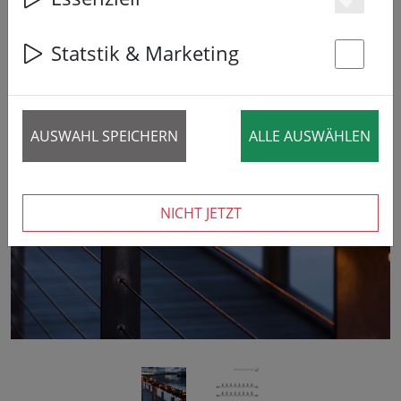
Es
Statstik & Marketing
St
AUSWAHL SPEICHERN
ALLE AUSWÄHLEN
‹
›
NICHT JETZT