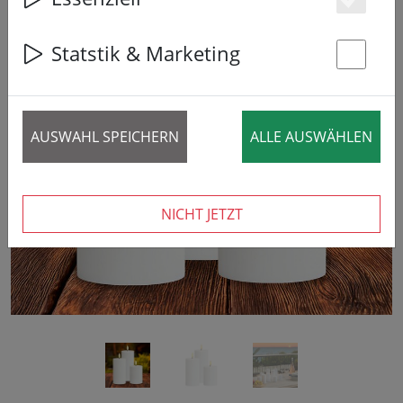
Es
Statstik & Marketing
St
‹
›
AUSWAHL SPEICHERN
ALLE AUSWÄHLEN
NICHT JETZT