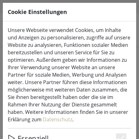
HILFE & SUPPORT
DE
Cookie Einstellungen
Unsere Webseite verwendet Cookies, um Inhalte
Produkte suchen
und Anzeigen zu personalisieren, zugriffe auf unsere
Website zu analysieren, Funktionen sozialer Medien
bereitzustellen und unseren Service für Sie zu
Start
LED-Kerzen Indoor & Outdoor
optimieren. Außerdem geben wir Informationen zu
Ihrer Verwendung unserer Website an unsere
Partner für soziale Medien, Werbung und Analysen
weiter. Unsere Partner führen diese Informationen
möglicherweise mit weiteren Daten zusammen, die
Sirius LED Kerzen Sille Solar 3er Set
Sie ihnen bereitgestellt haben oder die sie im
7,5 cm weiß
Rahmen Ihrer Nutzung der Dienste gesammelt
haben. Weitere Informationen finden Sie in unserer
Erklärung zum
Datenschutz
.
25% SPAREN
Essenziell