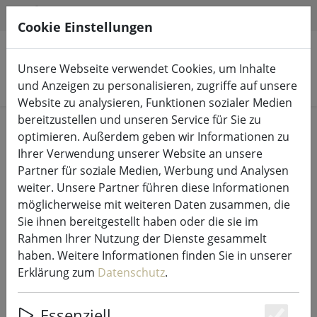
HILFE & SUPPORT
DE
Cookie Einstellungen
Unsere Webseite verwendet Cookies, um Inhalte
Produkte suchen
und Anzeigen zu personalisieren, zugriffe auf unsere
Website zu analysieren, Funktionen sozialer Medien
bereitzustellen und unseren Service für Sie zu
Start
LED-Kerzen Indoor & Outdoor
optimieren. Außerdem geben wir Informationen zu
Ihrer Verwendung unserer Website an unsere
Partner für soziale Medien, Werbung und Analysen
weiter. Unsere Partner führen diese Informationen
möglicherweise mit weiteren Daten zusammen, die
Sirius LED Kerze Smilla 3er Set 7,5 x
Sie ihnen bereitgestellt haben oder die sie im
10/12,5/15 cm wiederaufladbar
Rahmen Ihrer Nutzung der Dienste gesammelt
weiß
haben. Weitere Informationen finden Sie in unserer
Erklärung zum
Datenschutz
.
Essenziell