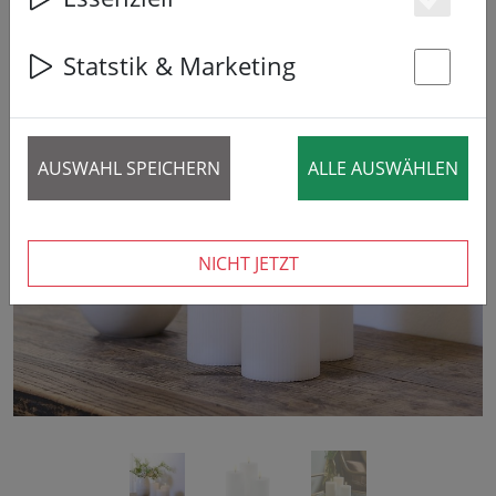
Es
Statstik & Marketing
St
AUSWAHL SPEICHERN
ALLE AUSWÄHLEN
‹
›
NICHT JETZT