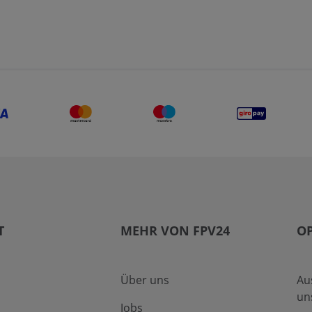
T
MEHR VON FPV24
O
Über uns
Au
un
Jobs