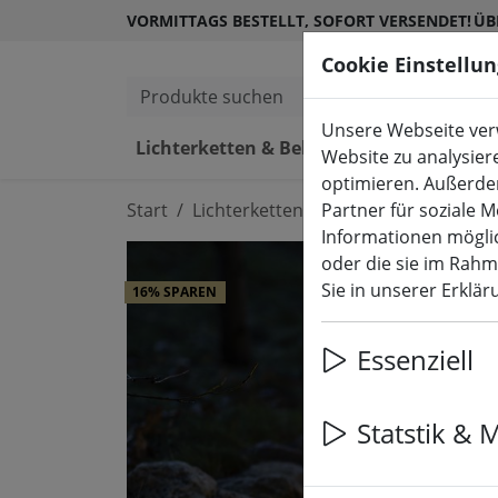
VORMITTAGS BESTELLT, SOFORT VERSENDET!
ÜB
Cookie Einstellu
Produkte suchen
Unsere Webseite verw
Lichterketten & Beleuchtung
L
Website zu analysier
optimieren. Außerde
Start
Lichterketten & Beleuchtung
Partner für soziale 
Leuc
Informationen möglic
oder die sie im Rah
Sie in unserer Erklä
16% SPAREN
Essenziell
Statstik & 