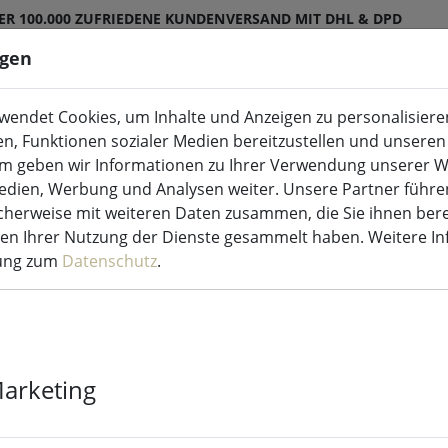
ER 100.000 ZUFRIEDENE KUNDEN
VERSAND MIT DHL & DPD
ngen
endet Cookies, um Inhalte und Anzeigen zu personalisieren
ED-Kerzen Indoor & Outdoor
Küche & Essen
en, Funktionen sozialer Medien bereitzustellen und unseren 
m geben wir Informationen zu Ihrer Verwendung unserer W
Medien, Werbung und Analysen weiter. Unsere Partner führe
htdekoration
herweise mit weiteren Daten zusammen, die Sie ihnen bere
men Ihrer Nutzung der Dienste gesammelt haben. Weitere I
rung zum
Datenschutz
.
Sirius LED-Ba
warmweiß auß
Marketing
8 Stück verfügbar