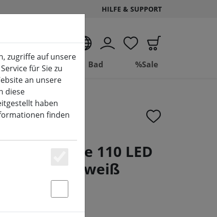
HILFE & SUPPORT
DE
, zugriffe auf unsere
Wohnen
Bad
%Sale
Service für Sie zu
ebsite an unsere
n diese
itgestellt haben
nformationen finden
um Isaac Tree 110 LED
en 120 cm weiß
Essenziell
Statstik & Marketing