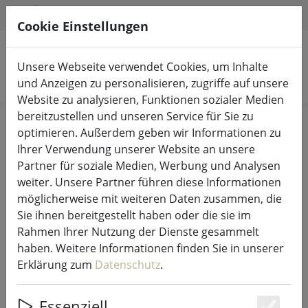
HILFE & SUPPORT
DE
Cookie Einstellungen
Unsere Webseite verwendet Cookies, um Inhalte
Produkte suchen
und Anzeigen zu personalisieren, zugriffe auf unsere
Website zu analysieren, Funktionen sozialer Medien
bereitzustellen und unseren Service für Sie zu
Start
Wohnen
Decken, Kissen & Co.
optimieren. Außerdem geben wir Informationen zu
Ihrer Verwendung unserer Website an unsere
Partner für soziale Medien, Werbung und Analysen
weiter. Unsere Partner führen diese Informationen
möglicherweise mit weiteren Daten zusammen, die
Natures Collection Sitzauflage
Sie ihnen bereitgestellt haben oder die sie im
Neuseeland Lammfell 38cm
Rahmen Ihrer Nutzung der Dienste gesammelt
schwarz
haben. Weitere Informationen finden Sie in unserer
Erklärung zum
Datenschutz
.
Essenziell