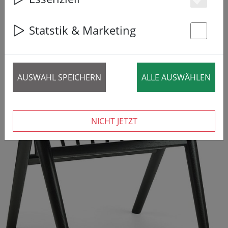
47% SPAREN
Es
Statstik & Marketing
St
AUSWAHL SPEICHERN
ALLE AUSWÄHLEN
NICHT JETZT
‹
›