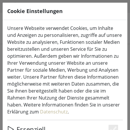
HILFE & SUPPORT
DE
Cookie Einstellungen
Unsere Webseite verwendet Cookies, um Inhalte
Produkte suchen
und Anzeigen zu personalisieren, zugriffe auf unsere
Website zu analysieren, Funktionen sozialer Medien
bereitzustellen und unseren Service für Sie zu
Start
Lichterketten & Beleuchtung
Lichterketten
optimieren. Außerdem geben wir Informationen zu
Ihrer Verwendung unserer Website an unsere
Partner für soziale Medien, Werbung und Analysen
weiter. Unsere Partner führen diese Informationen
möglicherweise mit weiteren Daten zusammen, die
Lumineo Durawise LED-
Sie ihnen bereitgestellt haben oder die sie im
Lichterkette Basic Twinkle 192 LED
Rahmen Ihrer Nutzung der Dienste gesammelt
warmweiß außen 14,3 m
haben. Weitere Informationen finden Sie in unserer
batteriebetrieben schwarz
Erklärung zum
Datenschutz
.
Essenziell