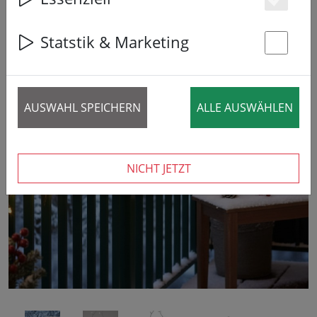
Es
Statstik & Marketing
St
AUSWAHL SPEICHERN
ALLE AUSWÄHLEN
‹
›
NICHT JETZT