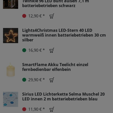
Twinkle 96 LED bunt außen 7,1 m
batteriebetrieben schwarz
12,90 € *
Lights4Christmas LED-Stern 40 LED
warmweiß innen batteriebetrieben 30 cm
silber
16,90 € *
SmartFlame Akku Teelicht einzel
fernbedienbar elfenbein
29,90 € *
Sirius LED Lichterkette Selma Muschel 20
LED innen 2 m batteriebetrieben blau
11,90 € *