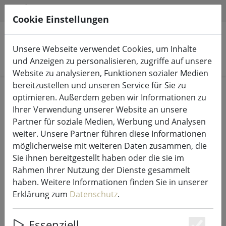
HILFE & SUPPORT
DE
Cookie Einstellungen
Unsere Webseite verwendet Cookies, um Inhalte
Produkte suchen
und Anzeigen zu personalisieren, zugriffe auf unsere
Website zu analysieren, Funktionen sozialer Medien
bereitzustellen und unseren Service für Sie zu
Start
Lichterketten & Beleuchtung
Lichterketten
optimieren. Außerdem geben wir Informationen zu
Ihrer Verwendung unserer Website an unsere
Partner für soziale Medien, Werbung und Analysen
weiter. Unsere Partner führen diese Informationen
möglicherweise mit weiteren Daten zusammen, die
Kaemingk Lichterkette Rice Lights
Sie ihnen bereitgestellt haben oder die sie im
120 LED Blinkfunktion warm-
Rahmen Ihrer Nutzung der Dienste gesammelt
kaltweiß 9m schwarz außen
haben. Weitere Informationen finden Sie in unserer
Erklärung zum
Datenschutz
.
Essenziell