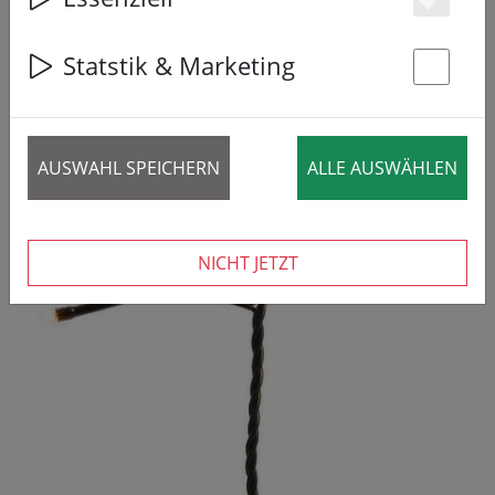
47% SPAREN
Es
Statstik & Marketing
St
AUSWAHL SPEICHERN
ALLE AUSWÄHLEN
NICHT JETZT