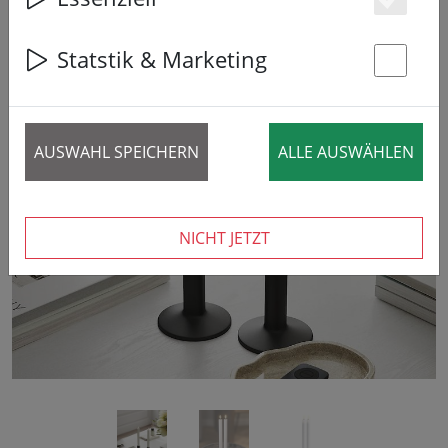
Es
Statstik & Marketing
St
AUSWAHL SPEICHERN
ALLE AUSWÄHLEN
‹
›
NICHT JETZT