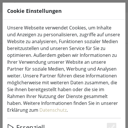
HILFE & SUPPORT
DE
Cookie Einstellungen
Unsere Webseite verwendet Cookies, um Inhalte
Produkte suchen
und Anzeigen zu personalisieren, zugriffe auf unsere
Website zu analysieren, Funktionen sozialer Medien
bereitzustellen und unseren Service für Sie zu
Start
LED-Kerzen Indoor & Outdoor
optimieren. Außerdem geben wir Informationen zu
Ihrer Verwendung unserer Website an unsere
Partner für soziale Medien, Werbung und Analysen
weiter. Unsere Partner führen diese Informationen
möglicherweise mit weiteren Daten zusammen, die
Deluxe Homeart LED Stabkerze
Sie ihnen bereitgestellt haben oder die sie im
Echtwachs fernbedienbar 2er Set
Rahmen Ihrer Nutzung der Dienste gesammelt
2,2x24 cm weiß
haben. Weitere Informationen finden Sie in unserer
Erklärung zum
Datenschutz
.
Essenziell