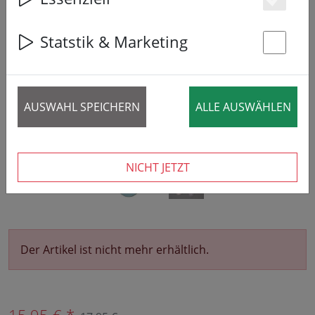
Es
‹
›
Statstik & Marketing
St
AUSWAHL SPEICHERN
ALLE AUSWÄHLEN
NICHT JETZT
Der Artikel ist nicht mehr erhältlich.