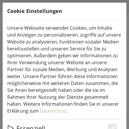
HILFE & SUPPORT
DE
Cookie Einstellungen
Unsere Webseite verwendet Cookies, um Inhalte
Produkte suchen
und Anzeigen zu personalisieren, zugriffe auf unsere
Website zu analysieren, Funktionen sozialer Medien
bereitzustellen und unseren Service für Sie zu
Start
Küche & Essen
Geschirr
optimieren. Außerdem geben wir Informationen zu
Ihrer Verwendung unserer Website an unsere
Partner für soziale Medien, Werbung und Analysen
weiter. Unsere Partner führen diese Informationen
möglicherweise mit weiteren Daten zusammen, die
Bitz Speiseteller 27cm grau hellblau
Sie ihnen bereitgestellt haben oder die sie im
Rahmen Ihrer Nutzung der Dienste gesammelt
haben. Weitere Informationen finden Sie in unserer
Erklärung zum
Datenschutz
.
11% SPAREN
Essenziell