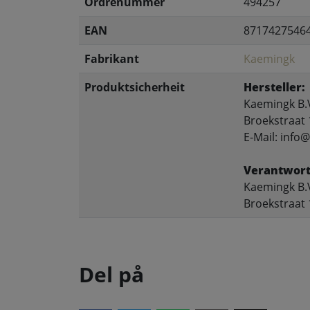
Ordrenummer
494257
EAN
8717427546
Fabrikant
Kaemingk
Produktsicherheit
Hersteller:
Kaemingk B.
Broekstraat 
E-Mail: inf
Verantwort
Kaemingk B.
Broekstraat 
Del på