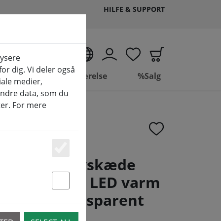
HILFE & SUPPORT
DA
lysere
or dig. Vi deler også
 leve
Badeværelse
%Salg
ale medier,
andre data, som du
ter. For mere
Essenziell
ineo LED lyskæde
sdæmper 180 LED varm
Statstik & Marketing
 13,5m transparent