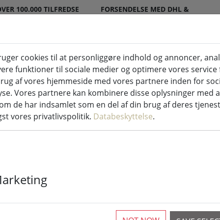
VER 100.000 TILFREDSE
FORSENDELSE MED DHL &
KUNDER
DPD
ger cookies til at personliggøre indhold og annoncer, ana
ere funktioner til sociale medier og optimere vores service f
indendørs og udendørs
Køkken & mad
At
rug af vores hjemmeside med vores partnere inden for soci
yse. Vores partnere kan kombinere disse oplysninger med 
e lys
som de har indsamlet som en del af din brug af deres tjenes
st vores privatlivspolitik.
Databeskyttelse
.
Kaemingk Lum
Marketing
Basic med ly
hvid udendørs