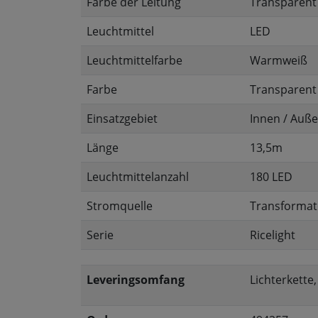
Farbe der Leitung
Transparent
Leuchtmittel
LED
Leuchtmittelfarbe
Warmweiß
Farbe
Transparent
Einsatzgebiet
Innen / Auß
Länge
13,5m
Leuchtmittelanzahl
180 LED
Stromquelle
Transformat
Serie
Ricelight
Leveringsomfang
Lichterkette