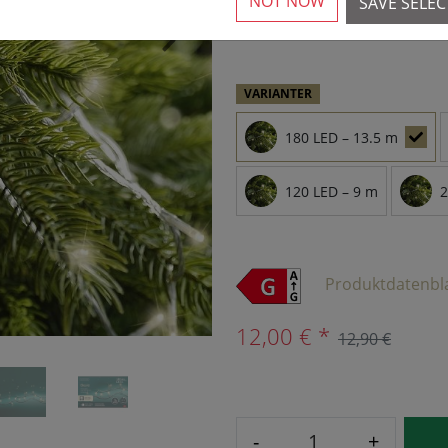
NOT NOW
SAVE SELE
2 Tilgængelig
›
VARIANTER
180 LED – 13.5 m
120 LED – 9 m
2
Produktdatenbl
12,00 € *
12,90 €
-
+