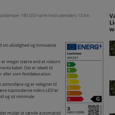
V
lysdæmper 180 LED varm hvid udendørs 13,5m
L
w
sin alsidighed og innovative
e er meget større end et riskorn
ente kabel. Det er ideelt til
r eller som festdekoration.
k atmosfære og er velegnet til
være topmoderne mikro-LED'er
id og sit minimale
 det muligt at tænde automatisk