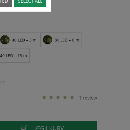
CTED
SELECT ALL
40 LED – 3 m
80 LED – 6 m
40 LED – 18 m
att
1 review
LÆG I KURV