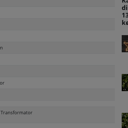
K
d
1
k
en
or
, Transformator