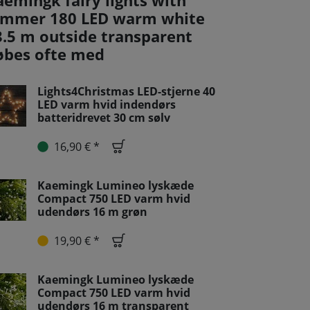
aemingk fairy lights with
immer 180 LED warm white
3.5 m outside transparent
øbes ofte med
Lights4Christmas LED-stjerne 40
LED varm hvid indendørs
batteridrevet 30 cm sølv
16,90 € *
Kaemingk Lumineo lyskæde
Compact 750 LED varm hvid
udendørs 16 m grøn
19,90 € *
Kaemingk Lumineo lyskæde
Compact 750 LED varm hvid
udendørs 16 m transparent