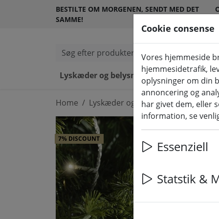
BESTILTE OM MORGENEN, SENDT MED DET
O
SAMME!
Cookie consense
Søg efter produkter
Vores hjemmeside bru
hjemmesidetrafik, lev
Lyskæder og belysning
LED-lys 
oplysninger om din b
annoncering og anal
Home
Lyskæder og belysning
Eventyrlig
har givet dem, eller 
information, se venlig
7% DISCOUNT
Essenziell
Statstik & 