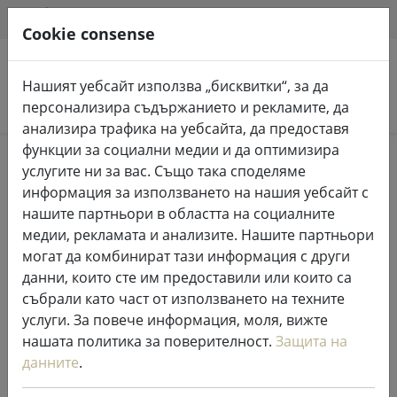
HILFE & SUPPORT
BG
Cookie consense
Нашият уебсайт използва „бисквитки“, за да
Търсене на продукти
персонализира съдържанието и рекламите, да
анализира трафика на уебсайта, да предоставя
функции за социални медии и да оптимизира
Home
Приказни светлини и осветление
услугите ни за вас. Също така споделяме
Приказни светлини
информация за използването на нашия уебсайт с
нашите партньори в областта на социалните
медии, рекламата и анализите. Нашите партньори
могат да комбинират тази информация с други
данни, които сте им предоставили или които са
Удължител за феерични
събрали като част от използването на техните
светлини Sirius Tech-Line 230V 15
услуги. За повече информация, моля, вижте
м черен
нашата политика за поверителност.
Защита на
данните
.