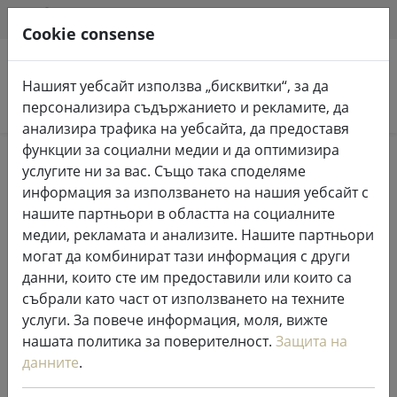
HILFE & SUPPORT
BG
Cookie consense
Нашият уебсайт използва „бисквитки“, за да
Търсене на продукти
персонализира съдържанието и рекламите, да
анализира трафика на уебсайта, да предоставя
функции за социални медии и да оптимизира
Home
Приказни светлини и осветление
услугите ни за вас. Също така споделяме
Приказни светлини
информация за използването на нашия уебсайт с
нашите партньори в областта на социалните
медии, рекламата и анализите. Нашите партньори
могат да комбинират тази информация с други
данни, които сте им предоставили или които са
Удължител за феерични
събрали като част от използването на техните
светлини Sirius Tech-Line 230V 10
услуги. За повече информация, моля, вижте
m черен
нашата политика за поверителност.
Защита на
данните
.