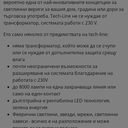
вероятно една от най-иновативните концепции за
светлинни вериги за вашия дом, градина или дори за
търговска употреба. Tech-Line не се нуждае от
трансформатор, системата работи с 230 V.
Ето само няколко от предимствата на tech-line:
няма трансформатор, който може да се счупи
или се нуждае от допълнителна защита срещу
влага
почти неограничени възможности за
разширяване на системата благодарение на
работата с 230V
до 8000 лампи на една захранваща линия или
само на един контакт
дълготрайна и рентабилна LED технология,
зелена енергия
Феерични светлини, звезди, мрежи, светлинни
завеси - всичко е на разположение и може
просто да се включи веднага