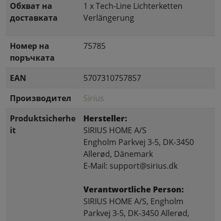
Обхват на
1 x Tech-Line Lichterketten
доставката
Verlängerung
Номер на
75785
поръчката
EAN
5707310757857
Производител
Sirius
Produktsicherhe
Hersteller:
it
SIRIUS HOME A/S
Engholm Parkvej 3-5, DK-3450
Allerød, Dänemark
E-Mail: support@sirius.dk
Verantwortliche Person:
SIRIUS HOME A/S, Engholm
Parkvej 3-5, DK-3450 Allerød,