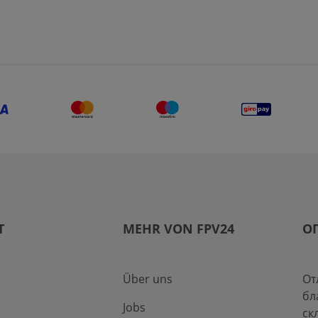
T
MEHR VON FPV24
О
Über uns
От
бл
Jobs
ск