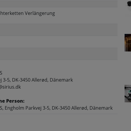
ichterketten Verlängerung
S
j 3-5, DK-3450 Allerød, Dänemark
@sirius.dk
he Person:
S, Engholm Parkvej 3-5, DK-3450 Allerød, Dänemark