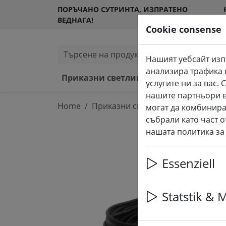
ПОРЪЧАНО СУТРИНТА, ИЗПРАТЕНО
ВЕДНАГА!
Cookie consense
Търсене на продукти
Нашият уебсайт изп
анализира трафика 
Приказни светлини и осветление
услугите ни за вас
нашите партньори в
Home
Приказни светлини и осветление
могат да комбинира
събрали като част о
нашата политика за
Essenziell
Statstik & 