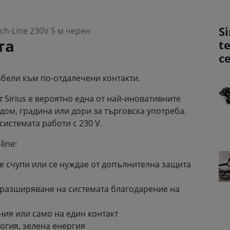
Si
ch-Line 230V 5 м черен
та
t
с
абели към по-отдалечени контакти.
т Sirius е вероятно една от най-иновативните
дом, градина или дори за търговска употреба.
системата работи с 230 V.
line:
е счупи или се нуждае от допълнителна защита
разширяване на системата благодарение на
ния или само на един контакт
огия, зелена енергия