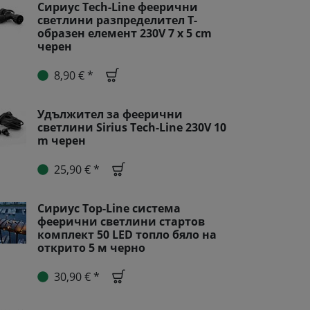
Сириус Tech-Line феерични
светлини разпределител Т-
образен елемент 230V 7 x 5 cm
черен
8,90 € *
Удължител за феерични
светлини Sirius Tech-Line 230V 10
m черен
25,90 € *
Сириус Top-Line система
феерични светлини стартов
комплект 50 LED топло бяло на
открито 5 м черно
30,90 € *