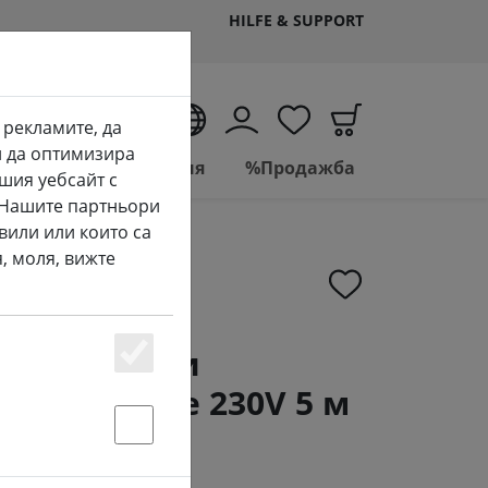
HILFE & SUPPORT
BG
 рекламите, да
и да оптимизира
Living
Баня
%Продажба
шия уебсайт с
. Нашите партньори
вили или които са
, моля, вижте
а феерични
Essenziell
us Tech-Line 230V 5 м
Statstik & Marketing