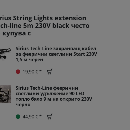
rius String Lights extension
ech-line 5m 230V black често
е купува с
Sirius Tech-Line захранващ кабел
за феерични светлини Start 230V
1,5 м черен
19,90 € *
Sirius Tech-Line феерични
светлини удължение 90 LED
топло бяло 9 м на открито 230V
черно
44,90 € *