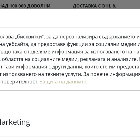
НАД 100 000 ДОВОЛНИ
ДОСТАВКА С DHL &
КЛИЕНТИ
DPD
олзва „бисквитки“, за да персонализира съдържанието и
на уебсайта, да предоставя функции за социални медии 
LED свещи на закрито и открито
Кухня и храна
. Също така споделяме информация за използването на на
 областта на социалните медии, рекламата и анализите
Приказни светлини
т тази информация с други данни, които сте им предоста
т използването на техните услуги. За повече информация
 поверителност.
Защита на данните
.
Удължител з
светлини Siri
Marketing
черен