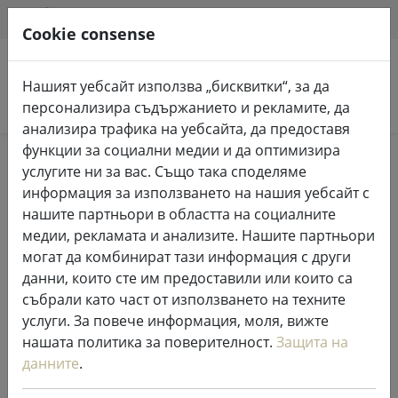
HILFE & SUPPORT
BG
Cookie consense
Нашият уебсайт използва „бисквитки“, за да
Търсене на продукти
персонализира съдържанието и рекламите, да
анализира трафика на уебсайта, да предоставя
функции за социални медии и да оптимизира
Login
услугите ни за вас. Също така споделяме
информация за използването на нашия уебсайт с
нашите партньори в областта на социалните
медии, рекламата и анализите. Нашите партньори
Sign in with Google
могат да комбинират тази информация с други
данни, които сте им предоставили или които са
събрали като част от използването на техните
услуги. За повече информация, моля, вижте
Login with your Data
нашата политика за поверителност.
Защита на
данните
.
Your eMail