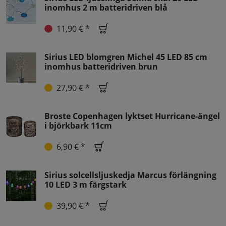
inomhus 2 m batteridriven blå
11,90 € *
Sirius LED blomgren Michel 45 LED 85 cm
inomhus batteridriven brun
27,90 € *
Broste Copenhagen lyktset Hurricane-ängel
i björkbark 11cm
6,90 € *
Sirius solcellsljuskedja Marcus förlängning
10 LED 3 m färgstark
39,90 € *