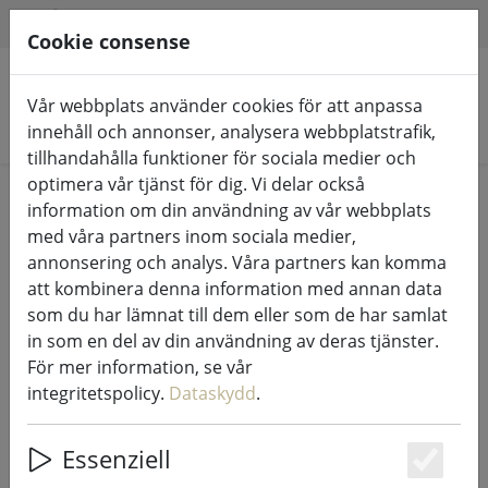
HILFE & SUPPORT
SV
Cookie consense
Vår webbplats använder cookies för att anpassa
Sök produkter
innehåll och annonser, analysera webbplatstrafik,
tillhandahålla funktioner för sociala medier och
optimera vår tjänst för dig. Vi delar också
Home
% Försäljning
information om din användning av vår webbplats
med våra partners inom sociala medier,
annonsering och analys. Våra partners kan komma
att kombinera denna information med annan data
som du har lämnat till dem eller som de har samlat
Zone Denmark
in som en del av din användning av deras tjänster.
matlagningsförkläde Confetti
För mer information, se vår
limegrön
integritetspolicy.
Dataskydd
.
Essenziell
Es