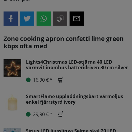
Zone cooking apron confetti lime green
köps ofta med
Lights4Christmas LED-stjärna 40 LED
varmvit inomhus batteridriven 30 cm silver
16,90 € *
SmartFlame uppladdningsbart värmeljus
enkel fjärrstyrd ivory
29,90 € *
Sirius LED ljusslinga Selma skal 20 LED