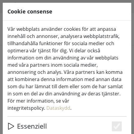
HILFE & SUPPORT
SV
Cookie consense
Vår webbplats använder cookies för att anpassa
Sök produkter
innehåll och annonser, analysera webbplatstrafik,
tillhandahålla funktioner för sociala medier och
optimera vår tjänst för dig. Vi delar också
Home
Ljusslingor & belysning
Ljusslingor
information om din användning av vår webbplats
med våra partners inom sociala medier,
annonsering och analys. Våra partners kan komma
att kombinera denna information med annan data
som du har lämnat till dem eller som de har samlat
Sirius Tech-Line ljusslinga
in som en del av din användning av deras tjänster.
matningskabel Start 230V 1,5 m
För mer information, se vår
svart
integritetspolicy.
Dataskydd
.
Essenziell
Es