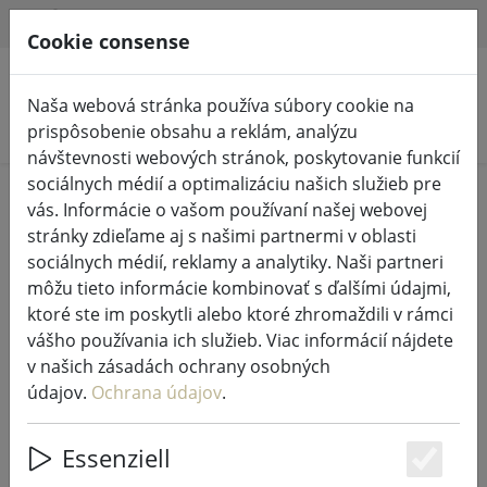
HILFE & SUPPORT
SK
Cookie consense
Naša webová stránka používa súbory cookie na
Vyhľadať produkty
prispôsobenie obsahu a reklám, analýzu
návštevnosti webových stránok, poskytovanie funkcií
sociálnych médií a optimalizáciu našich služieb pre
Home
Rozprávkové svetlá a osvetlenie
vás. Informácie o vašom používaní našej webovej
Rozprávkové svetlá
stránky zdieľame aj s našimi partnermi v oblasti
sociálnych médií, reklamy a analytiky. Naši partneri
môžu tieto informácie kombinovať s ďalšími údajmi,
ktoré ste im poskytli alebo ktoré zhromaždili v rámci
vášho používania ich služieb. Viac informácií nájdete
Sirius Tech-Line štartovacia sada
v našich zásadách ochrany osobných
svetelnej siete 196 LED teplá biela 3
údajov.
Ochrana údajov
.
x 3 m vonkajšia 230V čierna
Essenziell
Es