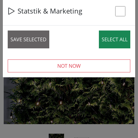
Statstik & Marketing
St
SAVE SELECTED
SELECT ALL
‹
›
NOT NOW