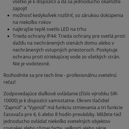
všetko je k dispozícii a dá sa jednoducho okamžite
zapojiť
možnosť kedykoľvek rozšíriť, so zárukou dokúpenia
na niekoľko rokov
najkrajšie teplé svetlo LED na trhu
Trieda ochrany IP44: Trieda ochrany pre svetlá proti
dažďu na nechránených stenách domu alebo v
nechránených vstupných priestoroch. Poskytuje
ochranu proti striekajúcej vode zo všetkých strán.
Nie je vodotesné.
Rozhodnite sa pre tech-line - profesionálnu svetelnú
reťaz!
Zodpovedajúce diaľkové ovládanie (číslo výrobku SIR-
10000) je k dispozícii samostatne. Okrem tlačidiel
"Zapnúť" a "Vypnúť" má funkciu stmievania a tri funkcie
časovača pre 4, 6 alebo 8 hodín prevádzky. Môžete tiež
jednoducho ovládať niekoľko svetelných objektov
rovnakej alebo rôznej farby, veľkosti alebo série.