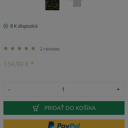
8 K dispozícii
2 reviews
134,90 € *
-
+
PRIDAŤ DO KOŠÍKA