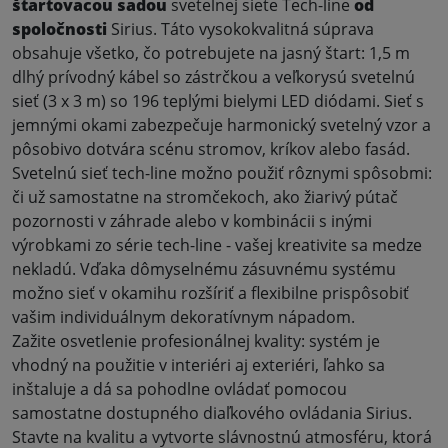
štartovacou sadou
svetelnej siete Tech-line
od
spoločnosti
Sirius. Táto vysokokvalitná súprava
obsahuje všetko, čo potrebujete na jasný štart: 1,5 m
dlhý prívodný kábel so zástrčkou a veľkorysú svetelnú
sieť (3 x 3 m) so 196 teplými bielymi LED diódami. Sieť s
jemnými okami zabezpečuje harmonický svetelný vzor a
pôsobivo dotvára scénu stromov, kríkov alebo fasád
.
Svetelnú sieť tech-line možno použiť rôznymi spôsobmi:
či už samostatne na stromčekoch, ako žiarivý pútač
pozornosti v záhrade alebo v kombinácii s inými
výrobkami zo série tech-line - vašej kreativite sa medze
nekladú. Vďaka dômyselnému zásuvnému systému
možno sieť v okamihu rozšíriť a flexibilne prispôsobiť
vašim individuálnym dekoratívnym nápadom
.
Zažite osvetlenie profesionálnej kvality: systém je
vhodný na použitie v interiéri aj exteriéri, ľahko sa
inštaluje a dá sa pohodlne ovládať pomocou
samostatne dostupného diaľkového ovládania Sirius.
Stavte na kvalitu a vytvorte slávnostnú atmosféru, ktorá