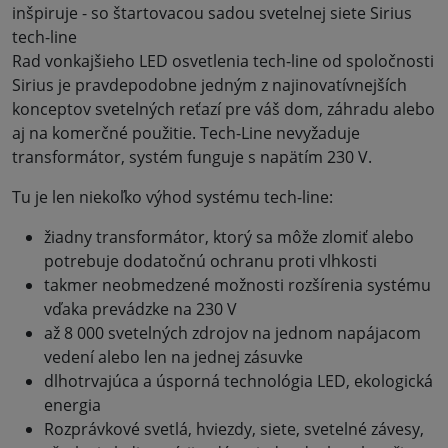
inšpiruje - so štartovacou sadou svetelnej siete Sirius
tech-line
Rad vonkajšieho LED osvetlenia tech-line od spoločnosti
Sirius je pravdepodobne jedným z najinovatívnejších
konceptov svetelných reťazí pre váš dom, záhradu alebo
aj na komerčné použitie. Tech-Line nevyžaduje
transformátor, systém funguje s napätím 230 V.
Tu je len niekoľko výhod systému tech-line:
žiadny transformátor, ktorý sa môže zlomiť alebo
potrebuje dodatočnú ochranu proti vlhkosti
takmer neobmedzené možnosti rozšírenia systému
vďaka prevádzke na 230 V
až 8 000 svetelných zdrojov na jednom napájacom
vedení alebo len na jednej zásuvke
dlhotrvajúca a úsporná technológia LED, ekologická
energia
Rozprávkové svetlá, hviezdy, siete, svetelné závesy,