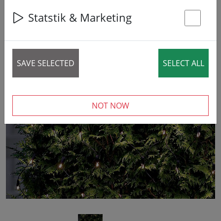
Statstik & Marketing
St
SAVE SELECTED
SELECT ALL
‹
›
NOT NOW