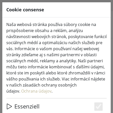
HILFE & SUPPORT
SK
Cookie consense
Naša webová stránka používa súbory cookie na
Vyhľadať produkty
prispôsobenie obsahu a reklám, analýzu
návštevnosti webových stránok, poskytovanie funkcií
sociálnych médií a optimalizáciu našich služieb pre
Home
Rozprávkové svetlá a osvetlenie
vás. Informácie o vašom používaní našej webovej
Rozprávkové svetlá
stránky zdieľame aj s našimi partnermi v oblasti
sociálnych médií, reklamy a analytiky. Naši partneri
môžu tieto informácie kombinovať s ďalšími údajmi,
ktoré ste im poskytli alebo ktoré zhromaždili v rámci
vášho používania ich služieb. Viac informácií nájdete
Sirius Tech-Line štartovacia sada
v našich zásadách ochrany osobných
svetelnej siete 90 LED teplá biela
údajov.
Ochrana údajov
.
vonkajšia 1,2 x 1,2 m 230V čierna
Essenziell
Es