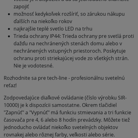
zapojiť
možnosť kedykoľvek rozšíriť, so zárukou nákupu
ďalších na niekoľko rokov
najkrajšie teplé svetlo LED na trhu
Trieda ochrany IP44: Trieda ochrany pre svetlá proti
dažďu na nechránených stenách domu alebo v
nechránených vstupných priestoroch. Poskytuje
ochranu proti striekajúcej vode zo všetkých strán.
Nie je vodotesné.
Rozhodnite sa pre tech-line - profesionálnu svetelnú
reťaz!
Zodpovedajúce diaľkové ovládanie (číslo výrobku SIR-
10000) je k dispozícii samostatne. Okrem tlačidiel
"Zapnúť" a "Vypnúť" má funkciu stmievania a tri funkcie
časovača pre 4, 6 alebo 8 hodín prevádzky. Môžete tiež
jednoducho ovládať niekoľko svetelných objektov
rovnakej alebo rôznej farby, veľkosti alebo série.