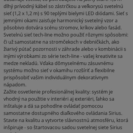
dlhý prívodný kábel so zástrčkou a veľkorysú svetelnú
sieť (1,2 x 1,2 m) s 90 teplými bielymi LED diódami. Sieť s
jemnými okami zaisťuje harmonický svetelný vzor a
pôsobivo dotvára scénu stromov, kríkov alebo fasád
.
Svetelnú sieť tech-line možno použiť rôznymi spôsobmi:
či už samostatne na stromčekoch v debničkách, ako
žiarivý pútač pozornosti v záhrade alebo v kombinácii s
inými výrobkami zo série tech-line - vašej kreativite sa
medze nekladú. Vďaka dômyselnému zásuvnému
systému možno sieť v okamihu rozšíriť a flexibilne
prispôsobiť vašim individuálnym dekoratívnym
nápadom
.
Zažite osvetlenie profesionálnej kvality: systém je
vhodný na použitie v interiéri aj exteriéri, ľahko sa
inštaluje a dá sa pohodlne ovládať pomocou
samostatne dostupného diaľkového ovládania Sirius.
Stavte na kvalitu a vytvorte slávnostnú atmosféru, ktorá
inšpiruje - so štartovacou sadou svetelnej siete Sirius