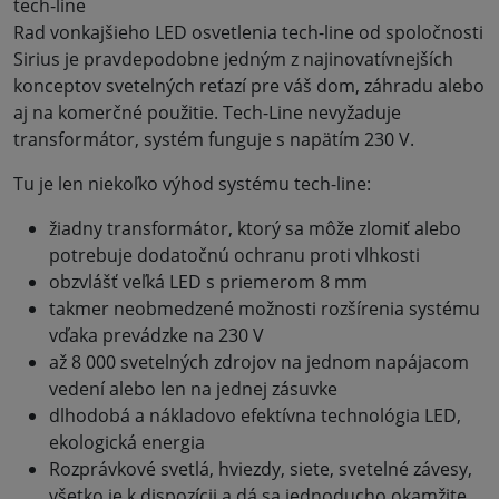
tech-line
Rad vonkajšieho LED osvetlenia tech-line od spoločnosti
Sirius je pravdepodobne jedným z najinovatívnejších
konceptov svetelných reťazí pre váš dom, záhradu alebo
aj na komerčné použitie. Tech-Line nevyžaduje
transformátor, systém funguje s napätím 230 V.
Tu je len niekoľko výhod systému tech-line:
žiadny transformátor, ktorý sa môže zlomiť alebo
potrebuje dodatočnú ochranu proti vlhkosti
obzvlášť veľká LED s priemerom 8 mm
takmer neobmedzené možnosti rozšírenia systému
vďaka prevádzke na 230 V
až 8 000 svetelných zdrojov na jednom napájacom
vedení alebo len na jednej zásuvke
dlhodobá a nákladovo efektívna technológia LED,
ekologická energia
Rozprávkové svetlá, hviezdy, siete, svetelné závesy,
všetko je k dispozícii a dá sa jednoducho okamžite