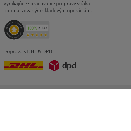
Vynikajúce spracovanie prepravy vďaka
optimalizovaným skladovým operáciám.
Doprava s DHL & DPD:
© 2012-2026 meilon GmbH
odtlačok
Zmluvné podmienky
Ochrana údajov
* Alle Preise sind inkl. Mehrwertsteuer zzgl. Versandkosten
und ggf. Nachnahmegebühren, wenn nicht anders
beschrieben. ** Gilt für Bestellungen innerhalb Deutschlands