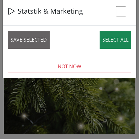
Statstik & Marketing
St
SAVE SELECTED
SELECT ALL
‹
›
NOT NOW