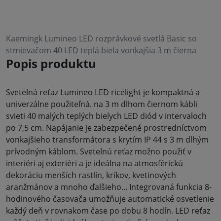
Kaemingk Lumineo LED rozprávkové svetlá Basic so
stmievačom 40 LED teplá biela vonkajšia 3 m čierna
Popis produktu
Svetelná reťaz Lumineo LED ricelight je kompaktná a
univerzálne použiteľná. na 3 m dlhom čiernom kábli
svieti 40 malých teplých bielych LED diód v intervaloch
po 7,5 cm. Napájanie je zabezpečené prostredníctvom
vonkajšieho transformátora s krytím IP 44 s 3 m dlhým
prívodným káblom. Svetelnú reťaz možno použiť v
interiéri aj exteriéri a je ideálna na atmosférickú
dekoráciu menších rastlín, kríkov, kvetinových
aranžmánov a mnoho ďalšieho... Integrovaná funkcia 8-
hodinového časovača umožňuje automatické osvetlenie
každý deň v rovnakom čase po dobu 8 hodín. LED reťaz