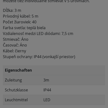
môžete tiež individuálne stmievať v 5 úrovniach.
Dĺžka: 3 m
Prívodný kábel: 5 m
Počet žiaroviek: 40
Farba svetla: teplá biela
Vzdialenosť medzi LED diódami: 7,5 cm
Stmievač: Áno
Časovač: Áno
Kábel: čierny
Stupeň ochrany: IP44 (vonkajší priestor)
Eigenschaften
Zuleitung
3m
Schutzklasse
IP44
Leuchtmittel
LED