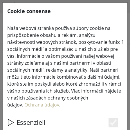
HILFE & SUPPORT
SK
Cookie consense
Naša webová stránka používa súbory cookie na
Vyhľadať produkty
prispôsobenie obsahu a reklám, analýzu
návštevnosti webových stránok, poskytovanie funkcií
sociálnych médií a optimalizáciu našich služieb pre
Home
Rozprávkové svetlá a osvetlenie
vás. Informácie o vašom používaní našej webovej
Rozprávkové svetlá
stránky zdieľame aj s našimi partnermi v oblasti
sociálnych médií, reklamy a analytiky. Naši partneri
môžu tieto informácie kombinovať s ďalšími údajmi,
ktoré ste im poskytli alebo ktoré zhromaždili v rámci
vášho používania ich služieb. Viac informácií nájdete
Kaemingk Lumineo LED
v našich zásadách ochrany osobných
rozprávkové svetlá Basic so
údajov.
Ochrana údajov
.
stmievačom 40 LED teplá biela
vonkajšia 3 m čierna
Essenziell
Es