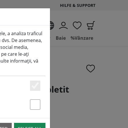
HILFE & SUPPORT
RO
e, a analiza traficul
e
Condiții de viață
Baie
%Vânzare
tru dvs. De asemenea,
 social media,
 pe care le-ați
multe informații, vă
plastic împletit
Essenziell
Statstik & Marketing