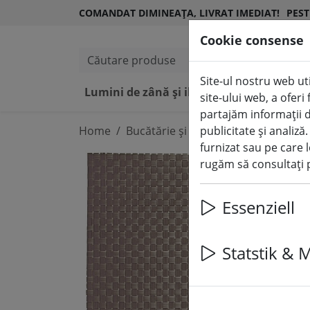
COMANDAT DIMINEAȚA, LIVRAT IMEDIAT!
PEST
Cookie consense
Căutare produse
Site-ul nostru web uti
Lumini de zână și iluminat
Lumânări L
site-ului web, a ofer
partajăm informații d
Home
Bucătărie și alimentație
publicitate și analiză
Accesori
furnizat sau pe care l
rugăm să consultați p
Essenziell
Statstik & 