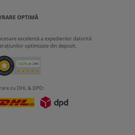
VRARE OPTIMĂ
ocesare excelentă a expedierilor datorită
erațiunilor optimizate din depozit.
vrare cu DHL & DPD: