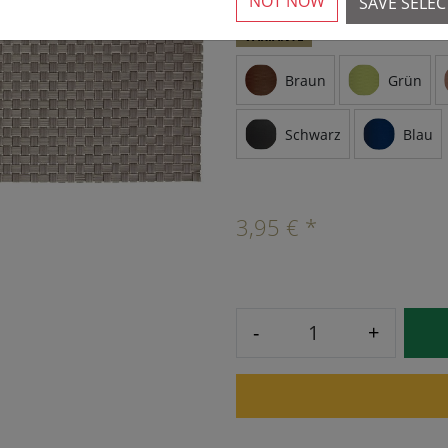
NOT NOW
SAVE SELE
VARIANTE
Braun
Grün
Schwarz
Blau
3,95 € *
-
+