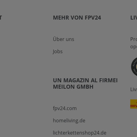
T
MEHR VON FPV24
LI
Über uns
Pr
op
Jobs
UN MAGAZIN AL FIRMEI
MEILON GMBH
Li
fpv24.com
homeliving.de
lichterkettenshop24.de