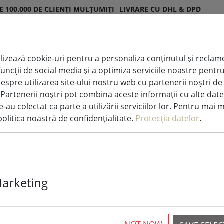
E 100.000 DE CLIENȚI MULȚUMIȚI
LIVRARE CU DHL & DPD
lizează cookie-uri pentru a personaliza conținutul și reclamel
ED pentru interior și exterior
Bucătărie și alimentați
i funcții de social media și a optimiza serviciile noastre pen
espre utilizarea site-ului nostru web cu partenerii noștri de
. Partenerii noștri pot combina aceste informații cu alte date
i de bucătărie
e-au colectat ca parte a utilizării serviciilor lor. Pentru mai 
olitica noastră de confidențialitate.
Protecția datelor
.
Zone placemat 
argint
Marketing
1 Disponibil