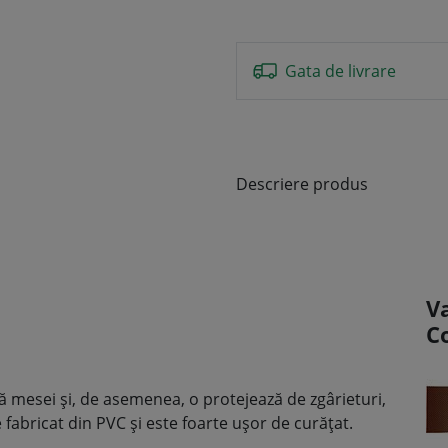
Gata de livrare
Descriere produs
V
C
 mesei și, de asemenea, o protejează de zgârieturi,
e fabricat din PVC și este foarte ușor de curățat.