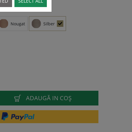
CTED
SELECT ALL
Nougat
Silber
ADAUGĂ IN COŞ