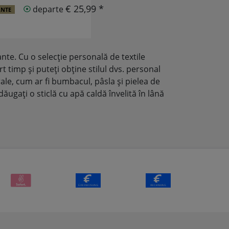
€ 25,99 *
departe
ANTE
nte. Cu o selecție personală de textile
rt timp și puteți obține stilul dvs. personal
rale, cum ar fi bumbacul, pâsla și pielea de
ugați o sticlă cu apă caldă învelită în lână