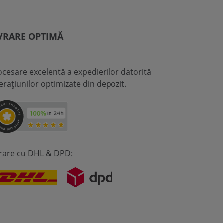
VRARE OPTIMĂ
ocesare excelentă a expedierilor datorită
erațiunilor optimizate din depozit.
vrare cu DHL & DPD: