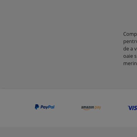
Comple
pentru
de a v
oaie s
merin