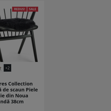
REDUS!
SALE
+2
es Collection
 de scaun Piele
ie din Noua
andă 38cm