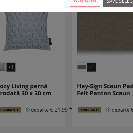
NOT NOW
SAVE SELE
+1
+1
ozy Living pernă
Hey-Sign Scaun Pa
rodată 30 x 30 cm
Felt Panton Scaun
€ 21,99 *
departe
departe
1 VARIANTE
1 VARIANTE