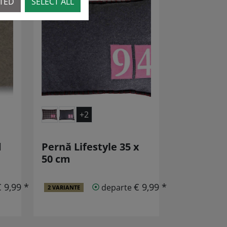
CTED
SELECT ALL
+2
d
Pernă Lifestyle 35 x
50 cm
€ 9,99 *
€ 9,99 *
departe
2 VARIANTE