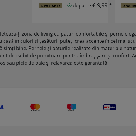
€ 9,99 *
departe
3 VARIANTE
2 VARI
tează-ți zona de living cu pături confortabile și perne elega
 casă în culori și țesături, puteți crea accente în cel mai scu
ă simți bine. Pernele și păturile realizate din materiale natu
unt deosebit de primitoare pentru îmbrățișare și confort. Adă
os sau piele de oaie și relaxarea este garantată