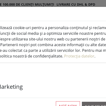
E 100.000 DE CLIENȚI MULȚUMIȚI
LIVRARE CU DHL & DPD
lizează cookie-uri pentru a personaliza conținutul și reclamel
ED pentru interior și exterior
Bucătărie și alimentați
i funcții de social media și a optimiza serviciile noastre pen
espre utilizarea site-ului nostru web cu partenerii noștri de
. Partenerii noștri pot combina aceste informații cu alte date
co.
e-au colectat ca parte a utilizării serviciilor lor. Pentru mai 
olitica noastră de confidențialitate.
Protecția datelor
.
Marketing
ticles
REDUS!
SALE
REDUS!
SA