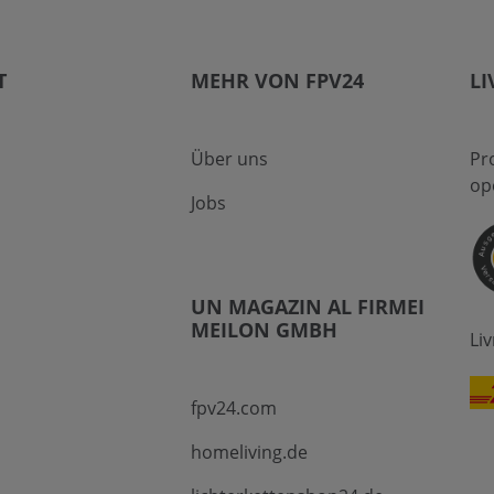
T
MEHR VON FPV24
LI
Über uns
Pr
op
Jobs
UN MAGAZIN AL FIRMEI
MEILON GMBH
Li
fpv24.com
homeliving.de