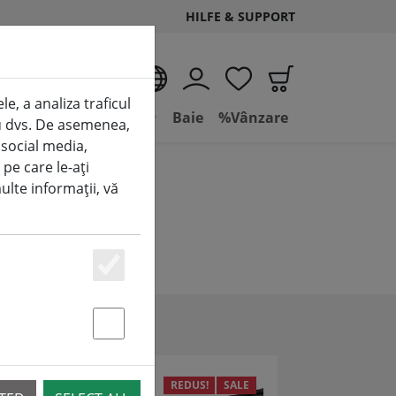
HILFE & SUPPORT
RO
e, a analiza traficul
(aktuelle Seite)
e
Condiții de viață
Baie
%Vânzare
tru dvs. De asemenea,
 social media,
 pe care le-ați
multe informații, vă
Essenziell
Statstik & Marketing
LE
REDUS!
SALE