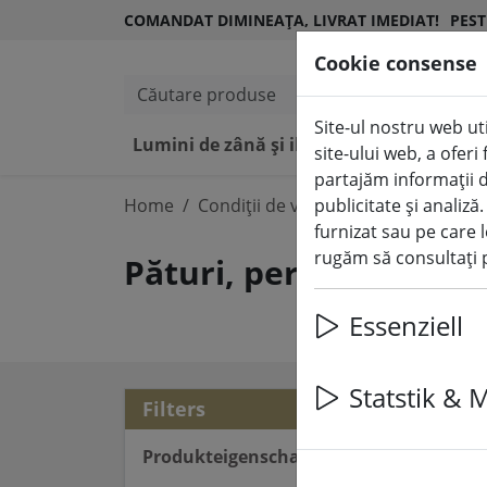
COMANDAT DIMINEAȚA, LIVRAT IMEDIAT!
PEST
Cookie consense
Căutare produse
Site-ul nostru web uti
Lumini de zână și iluminat
Lumânări L
site-ului web, a ofer
partajăm informații d
Home
Condiții de viață
publicitate și analiză
Pături, perne & 
furnizat sau pe care l
rugăm să consultați p
Pături, perne & co.
Essenziell
Statstik & 
9 ar
Filters
Produkteigenschaften