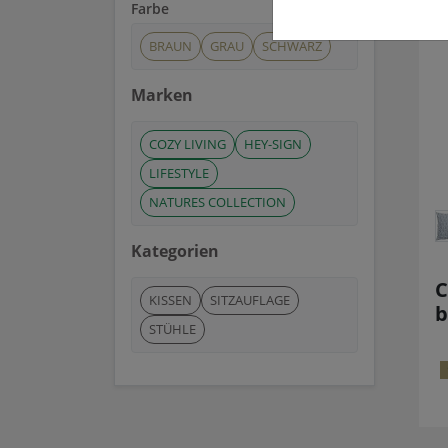
Farbe
BRAUN
GRAU
SCHWARZ
Marken
COZY LIVING
HEY-SIGN
LIFESTYLE
NATURES COLLECTION
Kategorien
C
KISSEN
SITZAUFLAGE
b
STÜHLE