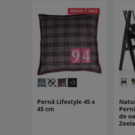
REDUS!
SALE
+3
Pernă Lifestyle 45 x
Natur
45 cm
Pernă
de oa
Zeel