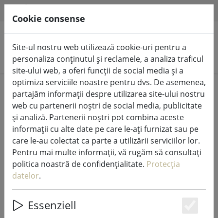
HILFE & SUPPORT
RO
Cookie consense
Site-ul nostru web utilizează cookie-uri pentru a
Căutare produse
personaliza conținutul și reclamele, a analiza traficul
site-ului web, a oferi funcții de social media și a
optimiza serviciile noastre pentru dvs. De asemenea,
Home
%Vânzare
partajăm informații despre utilizarea site-ului nostru
web cu partenerii noștri de social media, publicitate
și analiză. Partenerii noștri pot combina aceste
informații cu alte date pe care le-ați furnizat sau pe
care le-au colectat ca parte a utilizării serviciilor lor.
Zone Danemarca lenjerie de pat
Pentru mai multe informații, vă rugăm să consultați
Confetti 140x200cm / 60x63cm gri
politica noastră de confidențialitate.
Protecția
datelor
.
Essenziell
49% DISCOUNT
Es