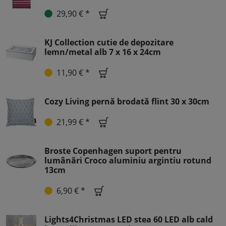
29,90 € *
KJ Collection cutie de depozitare
lemn/metal alb 7 x 16 x 24cm
11,90 € *
Cozy Living pernă brodată flint 30 x 30cm
21,99 € *
Broste Copenhagen suport pentru
lumânări Croco aluminiu argintiu rotund
13cm
6,90 € *
Lights4Christmas LED stea 60 LED alb cald