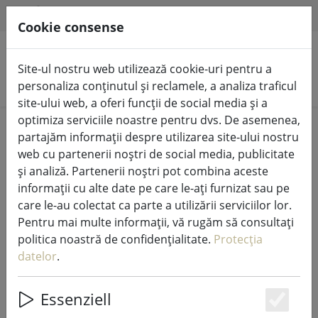
HILFE & SUPPORT
RO
Cookie consense
Site-ul nostru web utilizează cookie-uri pentru a
Căutare produse
personaliza conținutul și reclamele, a analiza traficul
site-ului web, a oferi funcții de social media și a
optimiza serviciile noastre pentru dvs. De asemenea,
Home
%Vânzare
partajăm informații despre utilizarea site-ului nostru
web cu partenerii noștri de social media, publicitate
și analiză. Partenerii noștri pot combina aceste
informații cu alte date pe care le-ați furnizat sau pe
care le-au colectat ca parte a utilizării serviciilor lor.
Zona Danemarca flanel CONFETTI
Pentru mai multe informații, vă rugăm să consultați
30x30cm roșu
politica noastră de confidențialitate.
Protecția
datelor
.
Essenziell
34% DISCOUNT
Es