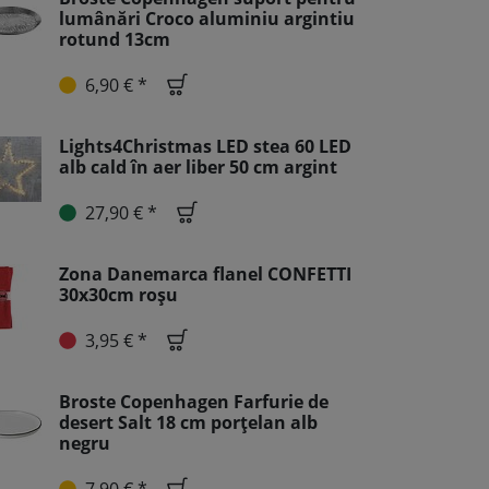
lumânări Croco aluminiu argintiu
rotund 13cm
6,90 € *
Lights4Christmas LED stea 60 LED
alb cald în aer liber 50 cm argint
27,90 € *
Zona Danemarca flanel CONFETTI
30x30cm roșu
3,95 € *
Broste Copenhagen Farfurie de
desert Salt 18 cm porțelan alb
negru
7,90 € *