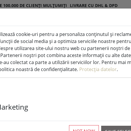
E 100.000 DE CLIENȚI MULȚUMIȚI
LIVRARE CU DHL & DPD
lizează cookie-uri pentru a personaliza conținutul și reclamel
ED pentru interior și exterior
Bucătărie și alimentați
i funcții de social media și a optimiza serviciile noastre pen
espre utilizarea site-ului nostru web cu partenerii noștri de
. Partenerii noștri pot combina aceste informații cu alte date
e-au colectat ca parte a utilizării serviciilor lor. Pentru mai 
olitica noastră de confidențialitate.
Protecția datelor
.
Zone Danemarc
pătrat negru/
Marketing
1 Disponibil