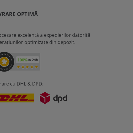
VRARE OPTIMĂ
ocesare excelentă a expedierilor datorită
erațiunilor optimizate din depozit.
vrare cu DHL & DPD: