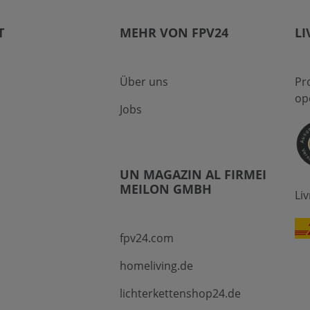
T
MEHR VON FPV24
LI
Über uns
Pr
op
Jobs
UN MAGAZIN AL FIRMEI
MEILON GMBH
Li
fpv24.com
homeliving.de
lichterkettenshop24.de