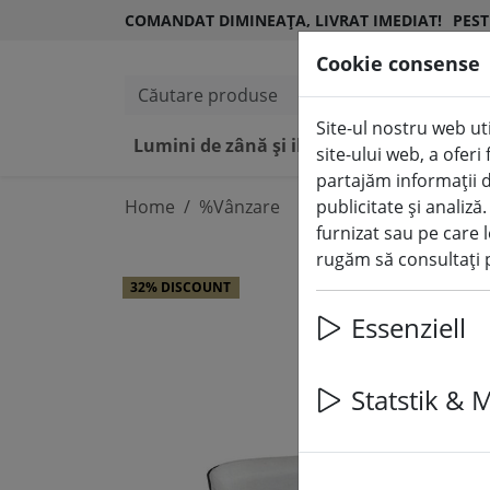
COMANDAT DIMINEAȚA, LIVRAT IMEDIAT!
PEST
Cookie consense
Căutare produse
Site-ul nostru web uti
Lumini de zână și iluminat
Lumânări L
site-ului web, a ofer
partajăm informații d
Home
%Vânzare
publicitate și analiză
furnizat sau pe care l
rugăm să consultați p
32% DISCOUNT
Essenziell
Statstik & 