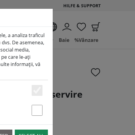
HILFE & SUPPORT
RO
e, a analiza traficul
e
Condiții de viață
Baie
%Vânzare
tru dvs. De asemenea,
 social media,
 pe care le-ați
multe informații, vă
a tavă de servire
Essenziell
bej
Statstik & Marketing