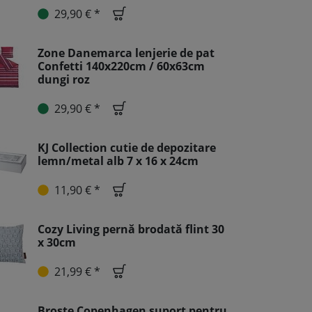
29,90 € *
Zone Danemarca lenjerie de pat
Confetti 140x220cm / 60x63cm
dungi roz
29,90 € *
KJ Collection cutie de depozitare
lemn/metal alb 7 x 16 x 24cm
11,90 € *
Cozy Living pernă brodată flint 30
x 30cm
21,99 € *
Broste Copenhagen suport pentru