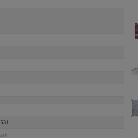
9531
ark