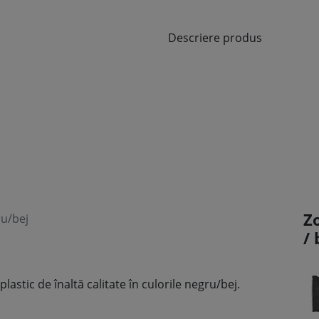
Descriere produs
Z
ru/bej
/
astic de înaltă calitate în culorile negru/bej.