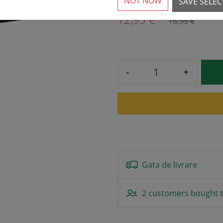
NOT NOW
SAVE SELE
12,95 € *
18,95 €
-
+
Gata de livrare
2 customers bought t