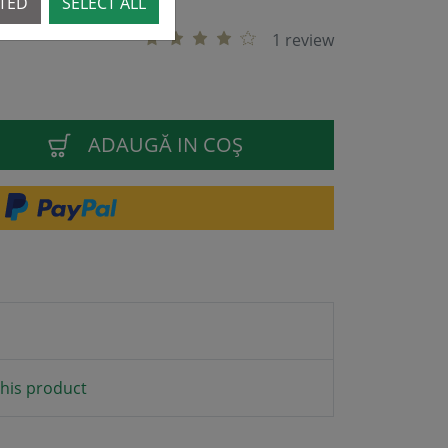
CTED
SELECT ALL
1 review
ADAUGĂ IN COŞ
his product