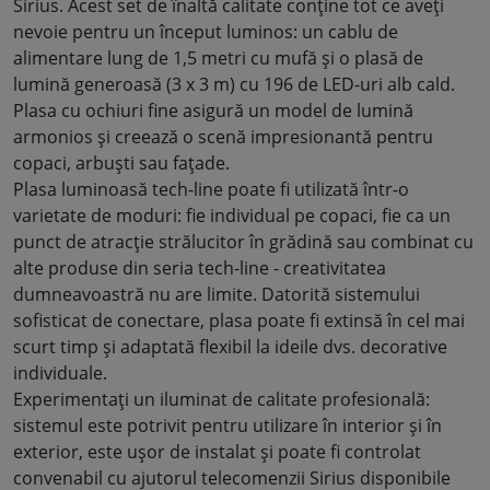
Sirius. Acest set de înaltă calitate conține tot ce aveți
nevoie pentru un început luminos: un cablu de
alimentare lung de 1,5 metri cu mufă și o plasă de
lumină generoasă (3 x 3 m) cu 196 de LED-uri alb cald.
Plasa cu ochiuri fine asigură un model de lumină
armonios și creează o scenă impresionantă pentru
copaci, arbuști sau fațade
.
Plasa luminoasă tech-line poate fi utilizată într-o
varietate de moduri: fie individual pe copaci, fie ca un
punct de atracție strălucitor în grădină sau combinat cu
alte produse din seria tech-line - creativitatea
dumneavoastră nu are limite. Datorită sistemului
sofisticat de conectare, plasa poate fi extinsă în cel mai
scurt timp și adaptată flexibil la ideile dvs. decorative
individuale
.
Experimentați un iluminat de calitate profesională:
sistemul este potrivit pentru utilizare în interior și în
exterior, este ușor de instalat și poate fi controlat
convenabil cu ajutorul telecomenzii Sirius disponibile