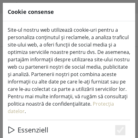
HILFE & SUPPORT
RO
Cookie consense
Site-ul nostru web utilizează cookie-uri pentru a
Căutare produse
personaliza conținutul și reclamele, a analiza traficul
site-ului web, a oferi funcții de social media și a
optimiza serviciile noastre pentru dvs. De asemenea,
Home
Lumini de zână și iluminat
Lumini de zână
partajăm informații despre utilizarea site-ului nostru
web cu partenerii noștri de social media, publicitate
și analiză. Partenerii noștri pot combina aceste
informații cu alte date pe care le-ați furnizat sau pe
care le-au colectat ca parte a utilizării serviciilor lor.
Sirius Tech-Line set de pornire
Pentru mai multe informații, vă rugăm să consultați
plasă luminoasă 196 LED alb cald 3
politica noastră de confidențialitate.
Protecția
x 3 m exterior 230V negru
datelor
.
Essenziell
Es