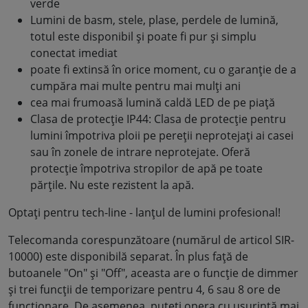
verde
Lumini de basm, stele, plase, perdele de lumină,
totul este disponibil și poate fi pur și simplu
conectat imediat
poate fi extinsă în orice moment, cu o garanție de a
cumpăra mai multe pentru mai mulți ani
cea mai frumoasă lumină caldă LED de pe piață
Clasa de protecție IP44: Clasa de protecție pentru
lumini împotriva ploii pe pereții neprotejați ai casei
sau în zonele de intrare neprotejate. Oferă
protecție împotriva stropilor de apă pe toate
părțile. Nu este rezistent la apă.
Optați pentru tech-line - lanțul de lumini profesional!
Telecomanda corespunzătoare (numărul de articol SIR-
10000) este disponibilă separat. În plus față de
butoanele "On" și "Off", aceasta are o funcție de dimmer
și trei funcții de temporizare pentru 4, 6 sau 8 ore de
funcționare. De asemenea, puteți opera cu ușurință mai