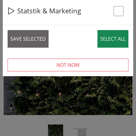
Statstik & Marketing
St
SAVE SELECTED
SELECT ALL
‹
›
NOT NOW