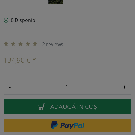
8 Disponibil
2 reviews
134,90 € *
-
+
ADAUGĂ IN COŞ