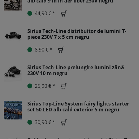
alb cald 9 m în aer liber 230V negru
44,90 € *
Sirius Tech-Line distribuitor de lumini T-
piece 230V 7 x 5 cm negru
8,90 € *
Sirius Tech-Line prelungire lumini zână
230V 10 m negru
25,90 € *
Sirius Top-Line System fairy lights starter
set 50 LED alb cald exterior 5 m negru
30,90 € *