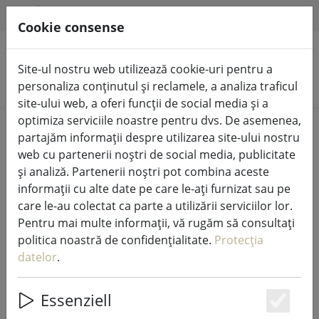
HILFE & SUPPORT
RO
Cookie consense
Site-ul nostru web utilizează cookie-uri pentru a
Căutare produse
personaliza conținutul și reclamele, a analiza traficul
site-ului web, a oferi funcții de social media și a
optimiza serviciile noastre pentru dvs. De asemenea,
Home
Lumini de zână și iluminat
Lumini de zână
partajăm informații despre utilizarea site-ului nostru
web cu partenerii noștri de social media, publicitate
și analiză. Partenerii noștri pot combina aceste
informații cu alte date pe care le-ați furnizat sau pe
care le-au colectat ca parte a utilizării serviciilor lor.
Sirius Tech-Line prelungire lumini
Pentru mai multe informații, vă rugăm să consultați
zână 230V 5 m negru
politica noastră de confidențialitate.
Protecția
datelor
.
Essenziell
Es