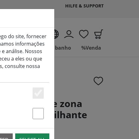
HILFE & SUPPORT
PT
ego do site, fornecer
ilhamos informações
Viver
Casa de banho
%Venda
 e análise. Nossos
ceu a eles ou que
s, consulte nossa
Essenziell
 extinção de zona
noxidável brilhante
Statstik & Marketing