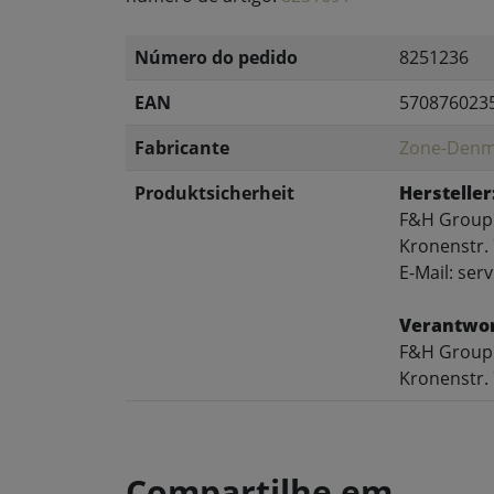
Número do pedido
8251236
EAN
570876023
Fabricante
Zone-Denm
Produktsicherheit
Hersteller
F&H Grou
Kronenstr. 
E-Mail: se
Verantwor
F&H Grou
Kronenstr. 
Compartilhe em