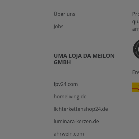
Über uns
Pr
qu
Jobs
ar
UMA LOJA DA MEILON
GMBH
En
fpv24.com
homeliving.de
lichterkettenshop24.de
luminara-kerzen.de
ahrwein.com