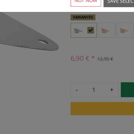
NOT NOW
SAVE SELE
VARIANTES
6,90 € *
12,95 €
-
+