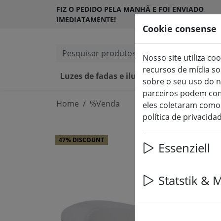
FIZ O PEDIDO PELA MANHÃ E FOI ENVIADO
IMEDIATAMENTE!
Cookie consense
Pesquisar produtos
Nosso site utiliza co
recursos de mídia s
Luzes de fadas e iluminação
Velas L
sobre o seu uso do n
parceiros podem com
Home
%Venda
eles coletaram como 
política de privacida
47% DISCOUNT
Essenziell
Statstik & 