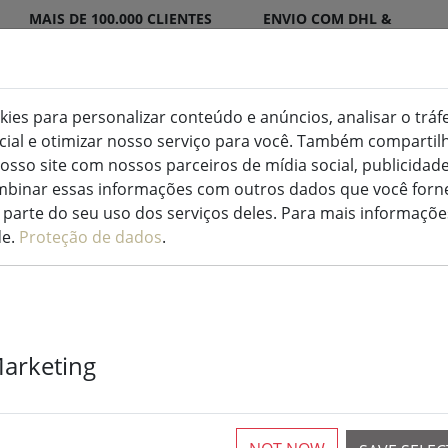
MAIS DE 100.000 CLIENTES
ENVIO COM DHL &
SATISFEITOS
DPD
okies para personalizar conteúdo e anúncios, analisar o tráf
ocial e otimizar nosso serviço para você. Também compart
ED para interior e exterior
Cozinha e alimentação
osso site com nossos parceiros de mídia social, publicidade
binar essas informações com outros dados que você forne
parte do seu uso dos serviços deles. Para mais informaçõe
de.
Proteção de dados
.
Campainha de
Marketing
PISA em aço i
Mais de 10 disponíveis