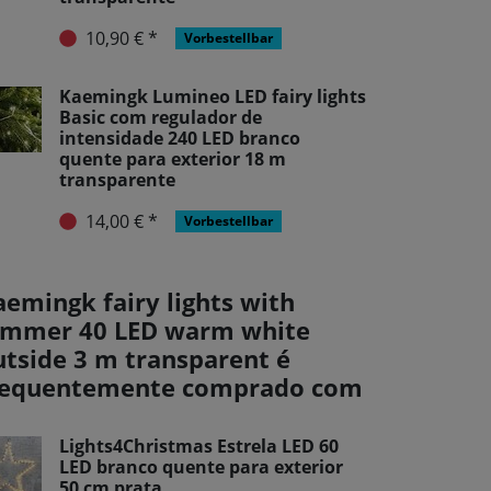
10,90 € *
Vorbestellbar
Kaemingk Lumineo LED fairy lights
Basic com regulador de
intensidade 240 LED branco
quente para exterior 18 m
transparente
14,00 € *
Vorbestellbar
aemingk fairy lights with
immer 40 LED warm white
utside 3 m transparent é
requentemente comprado com
Lights4Christmas Estrela LED 60
LED branco quente para exterior
50 cm prata