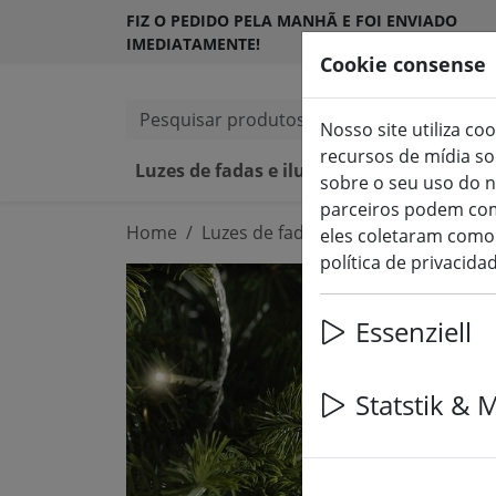
FIZ O PEDIDO PELA MANHÃ E FOI ENVIADO
IMEDIATAMENTE!
Cookie consense
Pesquisar produtos
Nosso site utiliza co
recursos de mídia s
Luzes de fadas e iluminação
Velas L
sobre o seu uso do n
parceiros podem com
Home
Luzes de fadas e iluminação
Luze
eles coletaram como 
política de privacida
Essenziell
Statstik & 