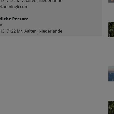
 13, 7122 MN Aalten, Niederlande
o@kaemingk.com
liche Person:
V.
 13, 7122 MN Aalten, Niederlande