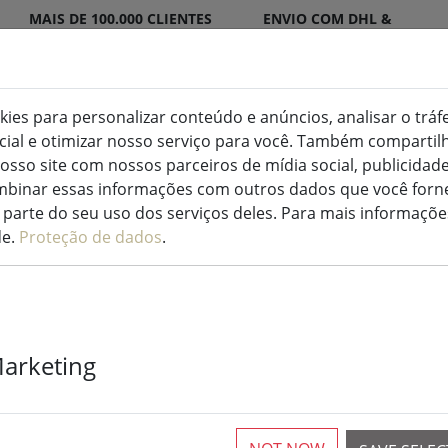
MAIS DE 100.000 CLIENTES
ENVIO COM DHL &
SATISFEITOS
DPD
okies para personalizar conteúdo e anúncios, analisar o tráf
ocial e otimizar nosso serviço para você. Também compart
ED para interior e exterior
Cozinha e alimentação
osso site com nossos parceiros de mídia social, publicidade
binar essas informações com outros dados que você forne
s de fadas
parte do seu uso dos serviços deles. Para mais informaçõe
de.
Proteção de dados
.
Kaemingk Lumi
Marketing
Basic com reg
40 LED branco
3 m transpar