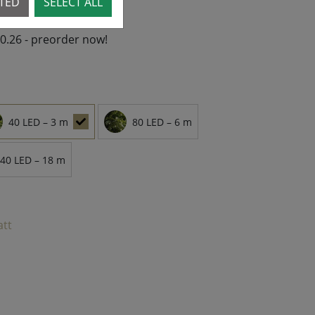
CTED
SELECT ALL
10.26 - preorder now!
40 LED – 3 m
80 LED – 6 m
40 LED – 18 m
att