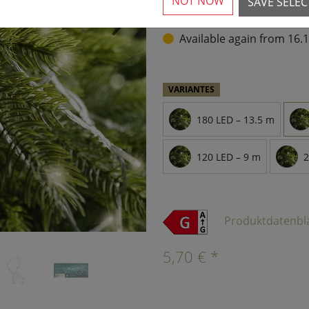
NOT NOW
SAVE SELE
›
Available again from 16.
VARIANTES
180 LED – 13.5 m
120 LED – 9 m
2
Produktdatenbl
5,70 € *