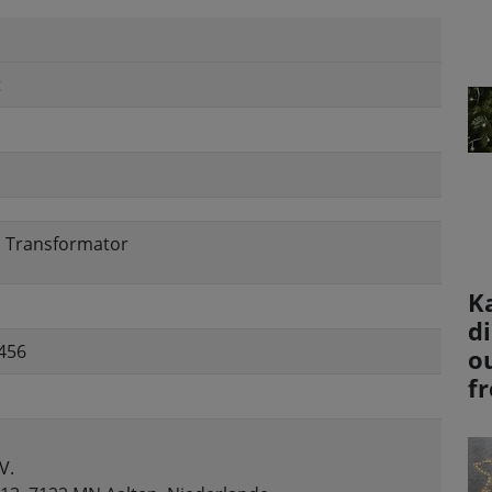
t
e, Transformator
K
d
456
o
f
V.