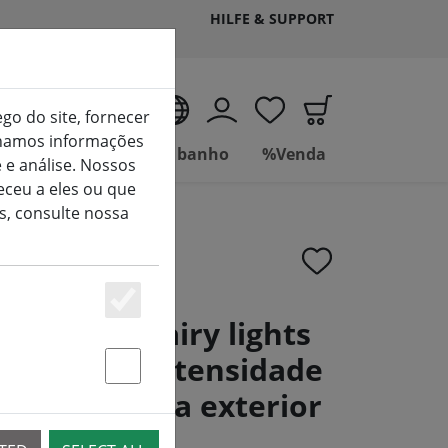
HILFE & SUPPORT
PT
ego do site, fornecer
ilhamos informações
Viver
Casa de banho
%Venda
 e análise. Nossos
ceu a eles ou que
s, consulte nossa
Essenziell
neo LED fairy lights
ulador de intensidade
Statstik & Marketing
 quente para exterior
ente