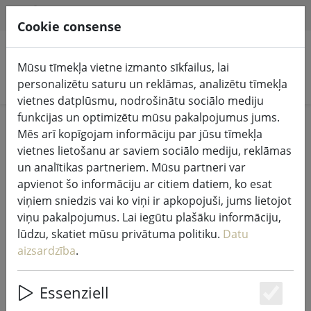
HILFE & SUPPORT
LV
Cookie consense
Mūsu tīmekļa vietne izmanto sīkfailus, lai
Meklēt produktus
personalizētu saturu un reklāmas, analizētu tīmekļa
vietnes datplūsmu, nodrošinātu sociālo mediju
funkcijas un optimizētu mūsu pakalpojumus jums.
Home
Pasaku gaismas un apgaismojums
Mēs arī kopīgojam informāciju par jūsu tīmekļa
Pasaku gaismas
vietnes lietošanu ar saviem sociālo mediju, reklāmas
un analītikas partneriem. Mūsu partneri var
apvienot šo informāciju ar citiem datiem, ko esat
viņiem sniedzis vai ko viņi ir apkopojuši, jums lietojot
viņu pakalpojumus. Lai iegūtu plašāku informāciju,
Sirius Tech-Line pasaku gaismas
lūdzu, skatiet mūsu privātuma politiku.
Datu
padeves kabelis Start 230V 1,5 m
aizsardzība
.
melns
Essenziell
Es