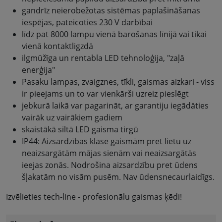
gandrīz neierobežotas sistēmas paplašināšanas
iespējas, pateicoties 230 V darbībai
līdz pat 8000 lampu vienā barošanas līnijā vai tikai
vienā kontaktligzdā
ilgmūžīga un rentabla LED tehnoloģija, "zaļā
enerģija"
Pasaku lampas, zvaigznes, tīkli, gaismas aizkari - viss
ir pieejams un to var vienkārši uzreiz pieslēgt
jebkurā laikā var pagarināt, ar garantiju iegādāties
vairāk uz vairākiem gadiem
skaistākā siltā LED gaisma tirgū
IP44: Aizsardzības klase gaismām pret lietu uz
neaizsargātām mājas sienām vai neaizsargātās
ieejas zonās. Nodrošina aizsardzību pret ūdens
šļakatām no visām pusēm. Nav ūdensnecaurlaidīgs.
Izvēlieties tech-line - profesionālu gaismas ķēdi!