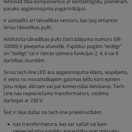
tehniskā tīkla komponentus ar kontaktligzdu, piemēram,
pasaku apgaismojuma pagarinātājus.
Ir uzstādīts arī tālvadības sensors, kas ļauj izmantot
Sirius tālvadības pulti.
Atbilstoša tālvadības pults (izstrādājuma numurs SIR-
10000) ir pieejama atsevišķi. Papildus pogām "Ieslēgt"
un "Izslēgt" tai ir četras taimera funkcijas 2, 4, 6 vai 8
darbības stundām.
Sirius tech-line LED āra apgaismojuma klāsts, iespējams,
ir viens no inovatīvākajiem gaismas ķēžu konceptiem
jūsu mājai, dārzam vai pat komerciālai lietošanai. Tech-
Line nav nepieciešams transformators, sistēma
darbojas ar 230 V.
Šeit ir tikai dažas no tech-line priekšrocībām:
nav transformatora, kas var salūzt vai kam
nepieciešama papildu aizsardzība pret mitrumu