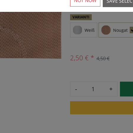
NOT NOW
SAVE SELE
VARIANTI
Weiß
Nougat
2,50 € *
4,50 €
-
+