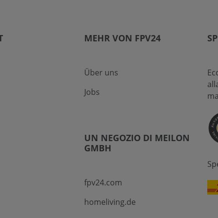
T
MEHR VON FPV24
SP
Über uns
Ec
al
Jobs
ma
UN NEGOZIO DI MEILON
GMBH
Sp
fpv24.com
homeliving.de