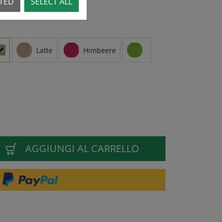
CTED
SELECT ALL
Latte
Himbeere
AGGIUNGI AL CARRELLO