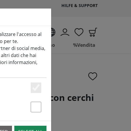
HILFE & SUPPORT
IT
alizzare l'accesso al
o per te.
Vivere
Bagno
%Vendita
tner di social media,
ltri dati che hai
iori informazioni,
Essenziell
one Confett con cerchi
x 40 cm
Statstik & Marketing