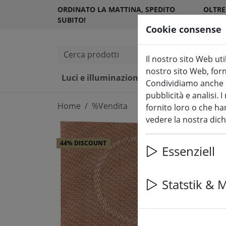
ORDINATO LA MATTINA, SPEDITO
OLTRE
SUBITO!
SODDI
Cookie consense
Cerca prodotti
Il nostro sito Web uti
nostro sito Web, forni
Luci e illuminazione fiabesca
Ca
Condividiamo anche in
pubblicità e analisi.
Home
%Vendita
fornito loro o che han
vedere la nostra dic
44% DISCOUNT
Essenziell
Statstik & 