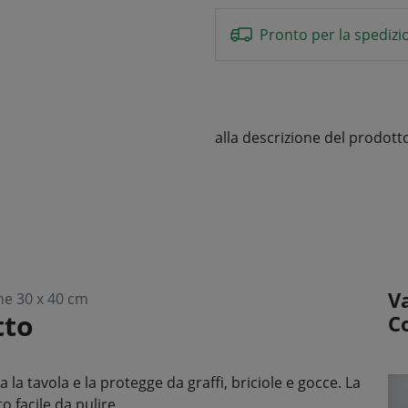
Pronto per la spedizi
alla descrizione del prodott
Va
ne 30 x 40 cm
tto
C
la tavola e la protegge da graffi, briciole e gocce. La
o facile da pulire.