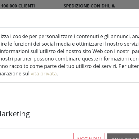
 100.000 CLIENTI
SPEDIZIONE CON DHL &
SFATTI
DPD
lizza i cookie per personalizzare i contenuti e gli annunci, an
re le funzioni dei social media e ottimizzare il nostro servizi
ndele a LED per interni ed esterni
Cucina
formazioni sull'utilizzo del nostro sito Web con i nostri par
 I nostri partner possono combinare queste informazioni con a
no raccolto come parte del tuo utilizzo dei servizi. Per ulter
hiarazione sul
vita privata
.
Tovaglietta Z
Marketing
di torrone 30 
6 Pezzi disponibili