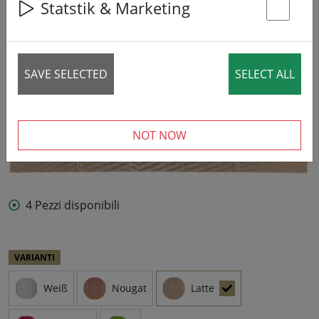
Statstik & Marketing
St
SAVE SELECTED
SELECT ALL
NOT NOW
4 Pezzi disponibili
VARIANTI
Weiß
Nougat
Latte