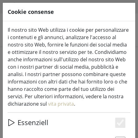
HILFE & SUPPORT
IT
Cookie consense
Il nostro sito Web utilizza i cookie per personalizzare
Cerca prodotti
i contenuti e gli annunci, analizzare l'accesso al
nostro sito Web, fornire le funzioni dei social media
e ottimizzare il nostro servizio per te. Condividiamo
Home
%Vendita
anche informazioni sull'utilizzo del nostro sito Web
con i nostri partner di social media, pubblicità e
analisi. I nostri partner possono combinare queste
informazioni con altri dati che hai fornito loro o che
hanno raccolto come parte del tuo utilizzo dei
Tovaglietta Zone Coriandoli con
servizi. Per ulteriori informazioni, vedere la nostra
cerchi latte 30 x 40 cm
dichiarazione sul
vita privata
.
Essenziell
Es
33% DISCOUNT