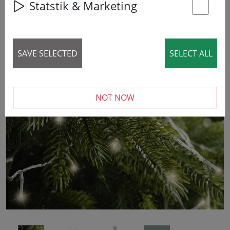
Statstik & Marketing
St
7% DISCOUNT
SAVE SELECTED
SELECT ALL
‹
›
NOT NOW