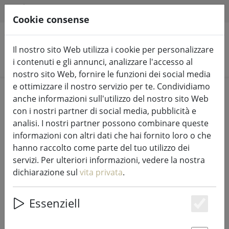
HILFE & SUPPORT
IT
Cookie consense
Il nostro sito Web utilizza i cookie per personalizzare
Cerca prodotti
i contenuti e gli annunci, analizzare l'accesso al
nostro sito Web, fornire le funzioni dei social media
e ottimizzare il nostro servizio per te. Condividiamo
Home
Luci e illuminazione fiabesca
Luci di fata
anche informazioni sull'utilizzo del nostro sito Web
con i nostri partner di social media, pubblicità e
analisi. I nostri partner possono combinare queste
informazioni con altri dati che hai fornito loro o che
hanno raccolto come parte del tuo utilizzo dei
Kaemingk Lumineo LED luci
servizi. Per ulteriori informazioni, vedere la nostra
fiabesche Basic con dimmer 180
dichiarazione sul
vita privata
.
LED bianco caldo per esterni 13,5m
trasparente
Essenziell
Es