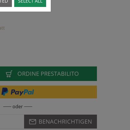
CTED
SELECT ALL
09.26 - preorder now!
att
ORDINE PRESTABILITO
oder
BENACHRICHTIGEN