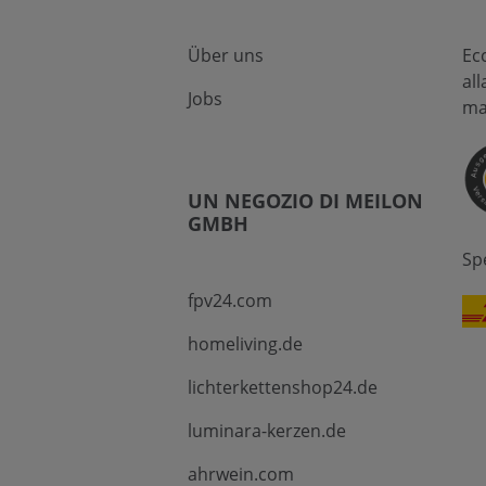
Über uns
Ec
al
Jobs
ma
UN NEGOZIO DI MEILON
GMBH
Sp
fpv24.com
homeliving.de
lichterkettenshop24.de
luminara-kerzen.de
ahrwein.com