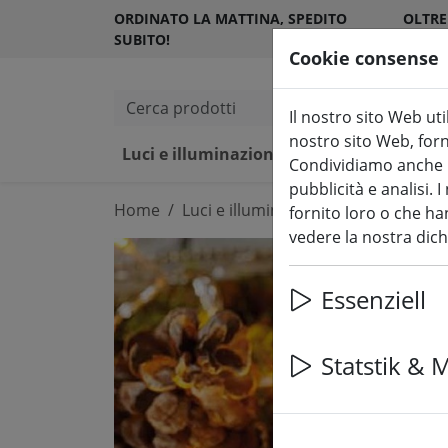
ORDINATO LA MATTINA, SPEDITO
OLTRE
SUBITO!
SODDI
Cookie consense
Cerca prodotti
Il nostro sito Web uti
nostro sito Web, forni
Luci e illuminazione fiabesca
Ca
Condividiamo anche in
pubblicità e analisi.
Home
Luci e illuminazione fiabesca
Luci
fornito loro o che han
vedere la nostra dic
Essenziell
Statstik & 