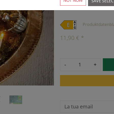
NOT NOW
SAVE SELE
Available again from 18.
›
Produktdatenbl
11,90 € *
-
+