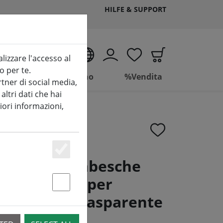
HILFE & SUPPORT
IT
alizzare l'accesso al
o per te.
Vivere
Bagno
%Vendita
tner di social media,
ltri dati che hai
iori informazioni,
Essenziell
ise luci fiabesche
ianco caldo per
Statstik & Marketing
a batteria trasparente