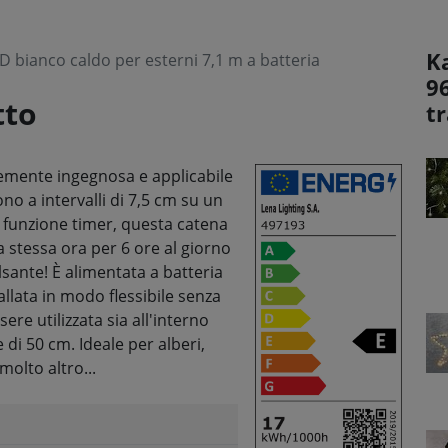
Ka
D bianco caldo per esterni 7,1 m a batteria
9
tto
t
emente ingegnosa e applicabile
ono a intervalli di 7,5 cm su un
a funzione timer, questa catena
a stessa ora per 6 ore al giorno
ante! È alimentata a batteria
allata in modo flessibile senza
ere utilizzata sia all'interno
 di 50 cm. Ideale per alberi,
molto altro...