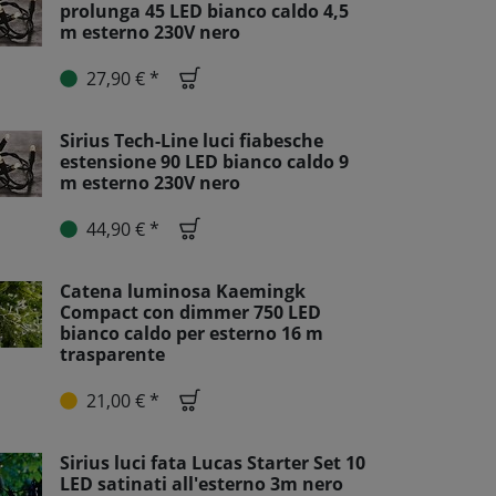
prolunga 45 LED bianco caldo 4,5
m esterno 230V nero
27,90 € *
Sirius Tech-Line luci fiabesche
estensione 90 LED bianco caldo 9
m esterno 230V nero
44,90 € *
Catena luminosa Kaemingk
Compact con dimmer 750 LED
bianco caldo per esterno 16 m
trasparente
21,00 € *
Sirius luci fata Lucas Starter Set 10
LED satinati all'esterno 3m nero