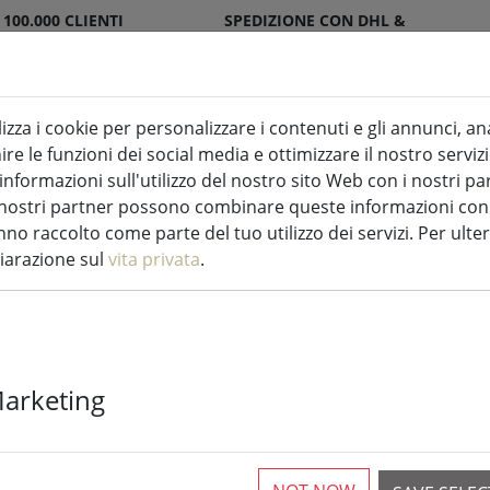
 100.000 CLIENTI
SPEDIZIONE CON DHL &
SFATTI
DPD
lizza i cookie per personalizzare i contenuti e gli annunci, an
re le funzioni dei social media e ottimizzare il nostro servizi
ndele a LED per interni ed esterni
Cucina
formazioni sull'utilizzo del nostro sito Web con i nostri par
 I nostri partner possono combinare queste informazioni con a
 di fata
no raccolto come parte del tuo utilizzo dei servizi. Per ulter
hiarazione sul
vita privata
.
Lumineo Duraw
Marketing
Basic 96 LED b
esterni 7,1 m 