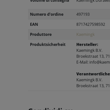
Volume di consegna
Kaemingk Durawise
Numero d'ordine
497193
EAN
8717427598592
Produttore
Kaemingk
Produktsicherheit
Hersteller:
Kaemingk B.V.
Broekstraat 13, 7
E-Mail: info@kae
Verantwortliche
Kaemingk B.V.
Broekstraat 13, 7