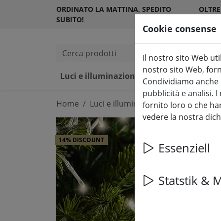
ORDINATO LA MATTINA, SPEDITO
OLTRE
SUBITO!
SODDI
Cookie consense
Cerca prodotti
Il nostro sito Web uti
nostro sito Web, forni
Luci e illuminazione fiabesca
Ca
Condividiamo anche in
pubblicità e analisi.
Home
Luci e illuminazione fiabesca
Dec
fornito loro o che han
vedere la nostra dic
14% DISCOUNT
Essenziell
Statstik & 