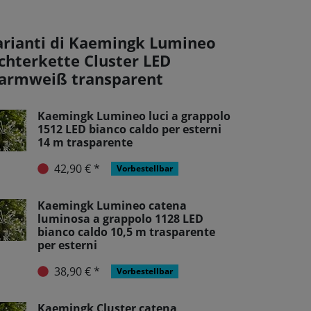
arianti di Kaemingk Lumineo
ichterkette Cluster LED
armweiß transparent
Kaemingk Lumineo luci a grappolo
1512 LED bianco caldo per esterni
14 m trasparente
42,90 € *
Vorbestellbar
Kaemingk Lumineo catena
luminosa a grappolo 1128 LED
bianco caldo 10,5 m trasparente
per esterni
38,90 € *
Vorbestellbar
Kaemingk Cluster catena