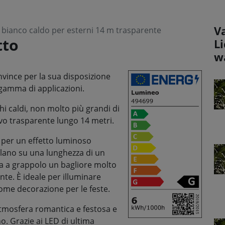
V
bianco caldo per esterni 14 m trasparente
tto
L
w
vince per la sua disposizione
gamma di applicazioni.
chi caldi, non molto più grandi di
avo trasparente lungo 14 metri.
m, per un effetto luminoso
illano su una lunghezza di un
a a grappolo un bagliore molto
nte. È ideale per illuminare
 come decorazione per le feste.
atmosfera romantica e festosa e
o. Grazie ai LED di ultima