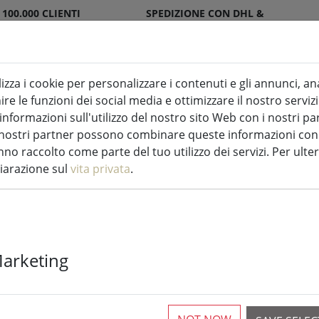
 100.000 CLIENTI
SPEDIZIONE CON DHL &
SFATTI
DPD
lizza i cookie per personalizzare i contenuti e gli annunci, an
re le funzioni dei social media e ottimizzare il nostro servizi
ndele a LED per interni ed esterni
Cucina
formazioni sull'utilizzo del nostro sito Web con i nostri par
 I nostri partner possono combinare queste informazioni con a
orazione luminosa
no raccolto come parte del tuo utilizzo dei servizi. Per ulter
hiarazione sul
vita privata
.
Kaemingk Lumi
Marketing
1512 LED bianc
m trasparent