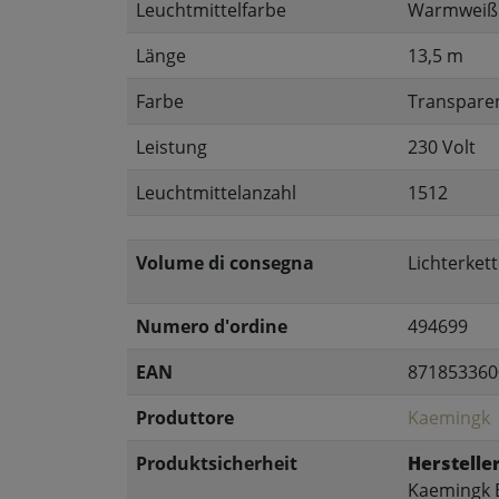
Leuchtmittelfarbe
Warmweiß
Länge
13,5 m
Farbe
Transpare
Leistung
230 Volt
Leuchtmittelanzahl
1512
Volume di consegna
Lichterket
Numero d'ordine
494699
EAN
871853360
Produttore
Kaemingk
Produktsicherheit
Hersteller
Kaemingk B