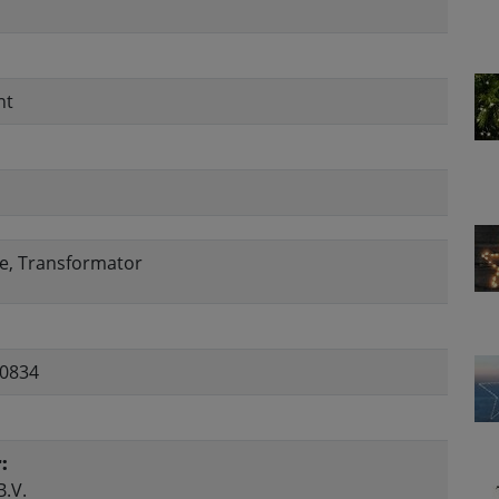
nt
te, Transformator
0834
:
.V.