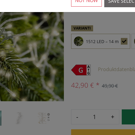
NOT NOW
SAVE SELE
Available again from 16.
›
VARIANTI
1512 LED – 14 m
Produktdatenbl
42,90 € *
49,90 €
-
+