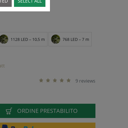
CTED
SELECT ALL
10.26 - preorder now!
1128 LED – 10,5 m
768 LED – 7 m
att
9 reviews
ORDINE PRESTABILITO