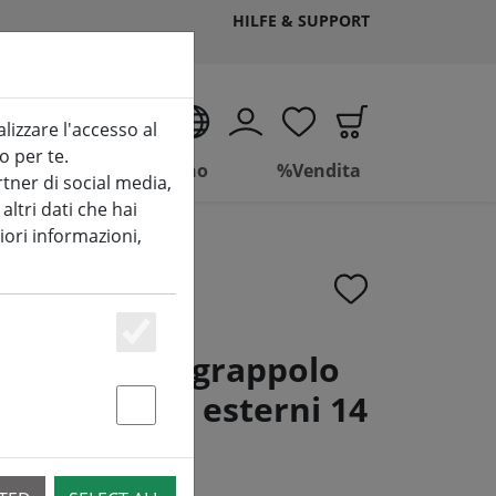
HILFE & SUPPORT
IT
alizzare l'accesso al
o per te.
Vivere
Bagno
%Vendita
tner di social media,
ltri dati che hai
iori informazioni,
Essenziell
neo luci a grappolo
o caldo per esterni 14
Statstik & Marketing
e