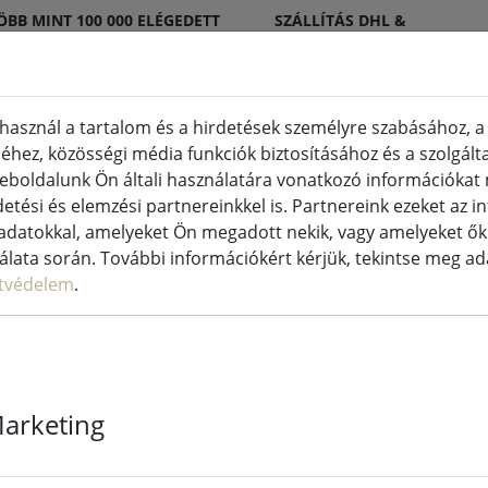
ÖBB MINT 100 000 ELÉGEDETT
SZÁLLÍTÁS DHL &
GYFÉL
DPD
használ a tartalom és a hirdetések személyre szabásához, a
hez, közösségi média funkciók biztosításához és a szolgált
ertyák beltéri és kültéri
Konyha és élelmiszer
eboldalunk Ön általi használatára vonatkozó információka
etési és elemzési partnereinkkel is. Partnereink ezeket az 
datokkal, amelyeket Ön megadott nekik, vagy amelyeket ők 
nálata során. További információkért kérjük, tekintse meg a
tvédelem
.
Zone Denmark
140x200cm / 
Marketing
2 Elérhető