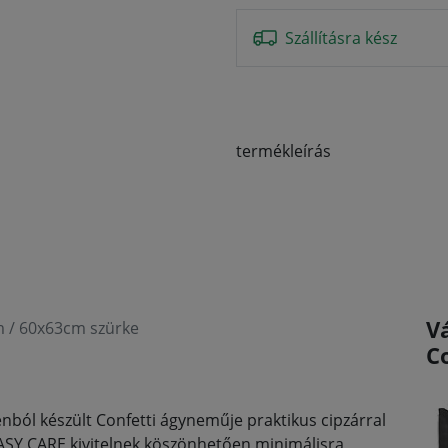
Szállításra kész
termékleírás
V
 / 60x63cm szürke
C
ól készült Confetti ágyneműje praktikus cipzárral
EASY CARE kivitelnek köszönhetően minimálisra