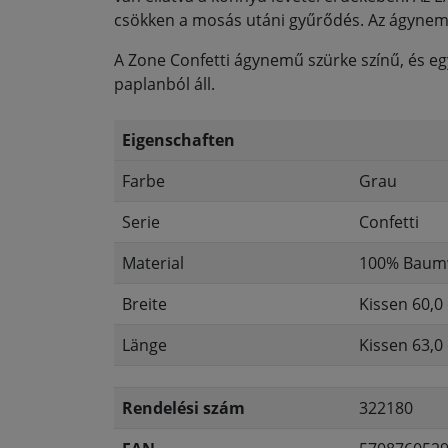
csökken a mosás utáni gyűrődés. Az ágyneműt
A Zone Confetti ágynemű szürke színű, és e
paplanból áll.
Eigenschaften
Farbe
Grau
Serie
Confetti
Material
100% Baumw
Breite
Kissen 60,0
Länge
Kissen 63,0
Rendelési szám
322180