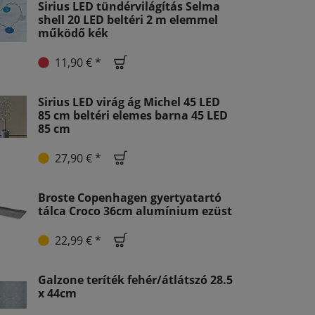
Sirius LED tündérvilágítás Selma
shell 20 LED beltéri 2 m elemmel
működő kék
11,90 € *
Sirius LED virág ág Michel 45 LED
85 cm beltéri elemes barna 45 LED
85 cm
27,90 € *
Broste Copenhagen gyertyatartó
tálca Croco 36cm alumínium ezüst
22,99 € *
Galzone teríték fehér/átlátszó 28.5
x 44cm