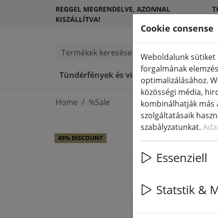
REGGEL MEGRENDELVE, AZONNAL
T
KISZÁLLÍTVA!
Ü
Cookie consense
Termékek keresése
Weboldalunk sütiket 
forgalmának elemzésé
Tündérfények és világítás
LED gy
optimalizálásához. W
közösségi média, hird
Home
%Sale
kombinálhatják más a
szolgáltatásaik hasz
szabályzatunkat.
Ada
49% DISCOUNT
Essenziell
Statstik & 