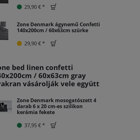
29,90 € *
Zone Denmark ágynemű Confetti
140x200cm / 60x63cm szürke
29,90 € *
one bed linen confetti
40x200cm / 60x63cm gray
yakran vásárolják vele együtt
Zone Denmark mosogatószett 4
darab 6 x 20 cm-es szilikon
kerámia fekete
37,95 € *