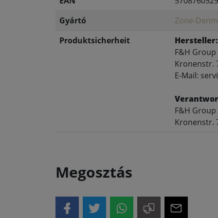
EAN
570876052
Gyártó
Zone-Denm
Produktsicherheit
Hersteller:
F&H Group
Kronenstr. 
E-Mail: se
Verantwort
F&H Group
Kronenstr. 
Megosztás