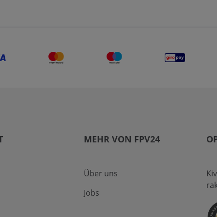
T
MEHR VON FPV24
OP
Über uns
Ki
ra
Jobs