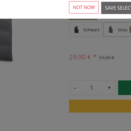
NOT NOW
SAVE SELE
VÁLTOZATOK
Schwarz
Grau
29,90 € *
59,00 €
-
+