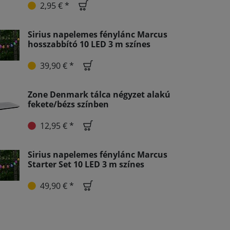
2,95 € *
Sirius napelemes fénylánc Marcus
hosszabbító 10 LED 3 m színes
39,90 € *
Zone Denmark tálca négyzet alakú
fekete/bézs színben
12,95 € *
Sirius napelemes fénylánc Marcus
Starter Set 10 LED 3 m színes
49,90 € *