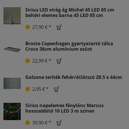
Sirius LED virág ág Michel 45 LED 85 cm
beltéri elemes barna 45 LED 85 cm
27,90 € *
Broste Copenhagen gyertyatartó tálca
Croco 36cm alumínium ezüst
22,99 € *
Galzone teríték fehér/átlátszó 28.5 x 44cm
2,95 € *
Sirius napelemes fénylánc Marcus
hosszabbító 10 LED 3 m színes
39,90 € *