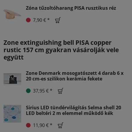
Zóna tűzoltóharang PISA rusztikus réz
7,90 € *
Zone extinguishing bell PISA copper
rustic 157 cm gyakran vásárolják vele
együtt
Zone Denmark mosogatószett 4 darab 6 x
20 cm-es szilikon kerámia fekete
37,95 € *
Sirius LED tündérvilágítás Selma shell 20
LED beltéri 2 m elemmel működő kék
11,90 € *