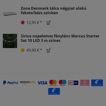
Zone Denmark tálca négyzet alakú
fekete/bézs színben
12,95 € *
Sirius napelemes fénylánc Marcus Starter
Set 10 LED 3 m színes
49,90 € *