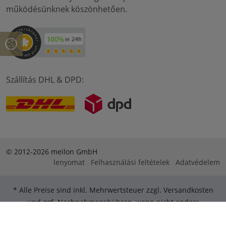
működésünknek köszönhetően.
Szállítás DHL & DPD:
© 2012-2026 meilon GmbH
lenyomat
Felhasználási feltételek
Adatvédelem
* Alle Preise sind inkl. Mehrwertsteuer zzgl. Versandkosten
und ggf. Nachnahmegebühren, wenn nicht anders
beschrieben. ** Gilt für Bestellungen innerhalb Deutschlands