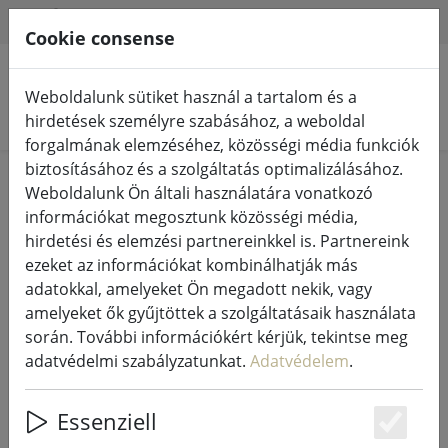
HILFE & SUPPORT
HU
Cookie consense
Weboldalunk sütiket használ a tartalom és a
Termékek keresése
hirdetések személyre szabásához, a weboldal
forgalmának elemzéséhez, közösségi média funkciók
biztosításához és a szolgáltatás optimalizálásához.
Home
Élő
Gyertyák és lámpások
Weboldalunk Ön általi használatára vonatkozó
információkat megosztunk közösségi média,
hirdetési és elemzési partnereinkkel is. Partnereink
ezeket az információkat kombinálhatják más
adatokkal, amelyeket Ön megadott nekik, vagy
Zóna tűzoltóharang PISA rusztikus
amelyeket ők gyűjtöttek a szolgáltatásaik használata
réz
során. További információkért kérjük, tekintse meg
adatvédelmi szabályzatunkat.
Adatvédelem
.
Essenziell
46% DISCOUNT
Es