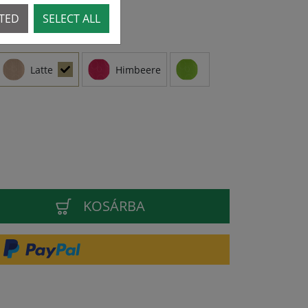
CTED
SELECT ALL
Latte
Himbeere
KOSÁRBA