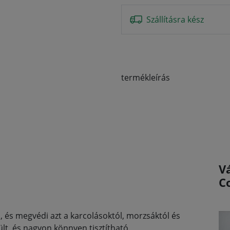
Szállításra kész
termékleírás
V
C
lra, és megvédi azt a karcolásoktól, morzsáktól és
ült, és nagyon könnyen tisztítható.