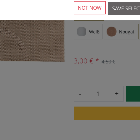
NOT NOW
SAVE SELE
VÁLTOZATOK
Weiß
Nougat
3,00 € *
4,50 €
-
+