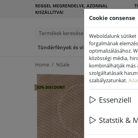
REGGEL MEGRENDELVE, AZONNAL
T
KISZÁLLÍTVA!
Ü
Cookie consense
Termékek keresése
Weboldalunk sütiket 
forgalmának elemzésé
Tündérfények és világítás
LED gy
optimalizálásához. W
közösségi média, hird
Home
%Sale
kombinálhatják más a
szolgáltatásaik hasz
szabályzatunkat.
Ada
33% DISCOUNT
Essenziell
Statstik & 