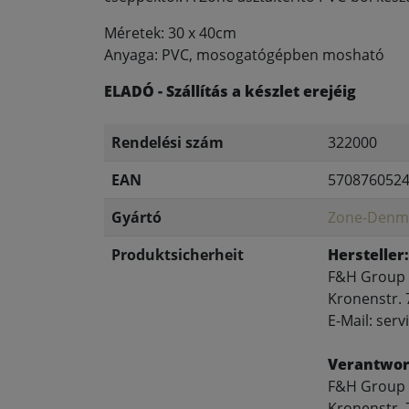
Méretek: 30 x 40cm
Anyaga: PVC, mosogatógépben mosható
ELADÓ - Szállítás a készlet erejéig
Rendelési szám
322000
EAN
570876052
Gyártó
Zone-Denm
Produktsicherheit
Hersteller:
F&H Group
Kronenstr. 
E-Mail: se
Verantwort
F&H Group
Kronenstr. 