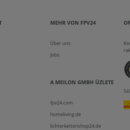
T
MEHR VON FPV24
OP
Über uns
Ki
ra
Jobs
A MEILON GMBH ÜZLETE
Sz
fpv24.com
homeliving.de
lichterkettenshop24.de