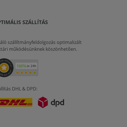
TIMÁLIS SZÁLLÍTÁS
váló szállítmányfeldolgozás optimalizált
ktári működésünknek köszönhetően.
állítás DHL & DPD: