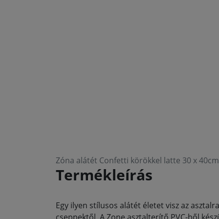
Zóna alátét Confetti körökkel latte 30 x 40cm
Termékleírás
Egy ilyen stílusos alátét életet visz az aszta
cseppektől. A Zone asztalterítő PVC-ből kész