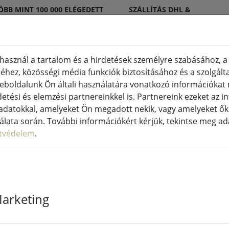
ÖBB MINT 100 000 ELÉGEDETT
SZÁLLÍTÁS DHL &
GYFÉL
DPD
használ a tartalom és a hirdetések személyre szabásához, a
hez, közösségi média funkciók biztosításához és a szolgált
ertyák beltéri és kültéri
Konyha és élelmiszer
eboldalunk Ön általi használatára vonatkozó információka
etési és elemzési partnereinkkel is. Partnereink ezeket az 
datokkal, amelyeket Ön megadott nekik, vagy amelyeket ők 
nálata során. További információkért kérjük, tekintse meg a
tvédelem
.
Zóna alátét Co
30 x 40cm
Marketing
4 Elérhető