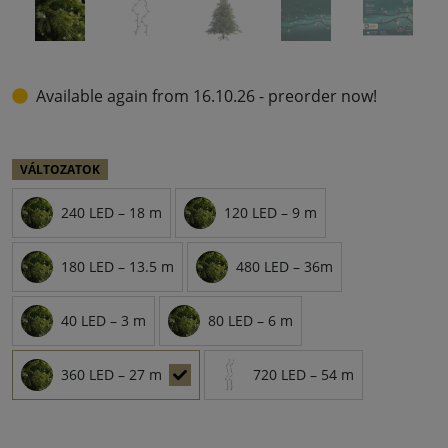
Available again from 16.10.26 - preorder now!
VÁLTOZATOK
240 LED – 18 m
120 LED – 9 m
180 LED – 13.5 m
480 LED – 36m
40 LED – 3 m
80 LED – 6 m
360 LED – 27 m
720 LED – 54 m