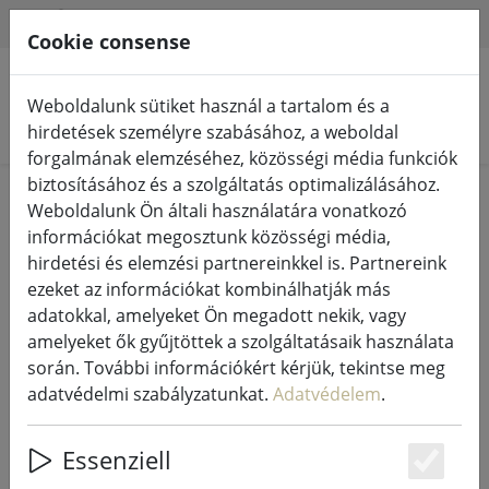
HILFE & SUPPORT
HU
Cookie consense
Weboldalunk sütiket használ a tartalom és a
Termékek keresése
hirdetések személyre szabásához, a weboldal
forgalmának elemzéséhez, közösségi média funkciók
biztosításához és a szolgáltatás optimalizálásához.
Home
Tündérfények és világítás
Tündérfények
Weboldalunk Ön általi használatára vonatkozó
információkat megosztunk közösségi média,
hirdetési és elemzési partnereinkkel is. Partnereink
ezeket az információkat kombinálhatják más
adatokkal, amelyeket Ön megadott nekik, vagy
Kaemingk Lumineo Lumineo LED
amelyeket ők gyűjtöttek a szolgáltatásaik használata
tündérfények Basic dimmerrel 360
során. További információkért kérjük, tekintse meg
LED meleg fehér kültéri 27 m
adatvédelmi szabályzatunkat.
Adatvédelem
.
fekete
Essenziell
Es