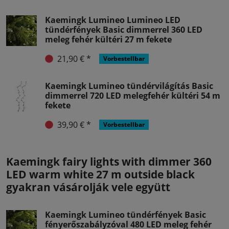
Kaemingk Lumineo Lumineo LED
tündérfények Basic dimmerrel 360 LED
meleg fehér kültéri 27 m fekete
21,90 € *
Vorbestellbar
Kaemingk Lumineo tündérvilágítás Basic
dimmerrel 720 LED melegfehér kültéri 54 m
fekete
39,90 € *
Vorbestellbar
Kaemingk fairy lights with dimmer 360
LED warm white 27 m outside black
gyakran vásárolják vele együtt
Kaemingk Lumineo tündérfények Basic
fényerőszabályzóval 480 LED meleg fehér