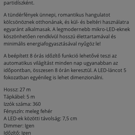
partidíszként.
A tündérfények ünnepi, romantikus hangulatot
kölcsönöznek otthonának, és kül- és beltéri használatra
egyaránt alkalmasak. A legmodernebb mikro-LED-eknek
köszönhetően rendkívül hosszú élettartamával és
minimális energiafogyasztásával nyűgöz le!
A beépített 8 órás időzítő funkció lehetővé teszi az
automatikus világítást minden nap ugyanabban az
időpontban, összesen 8 órán keresztül. A LED-láncot 5
fokozatban egyénileg is lehet dimenzionálni.
Hossz: 27 m
Tápkábel: 5 m
Izzók száma: 360
Fényszín: meleg fehér
A LED-ek közötti távolság: 7,5 cm
Dimmer: Igen
Időzítő: Igen