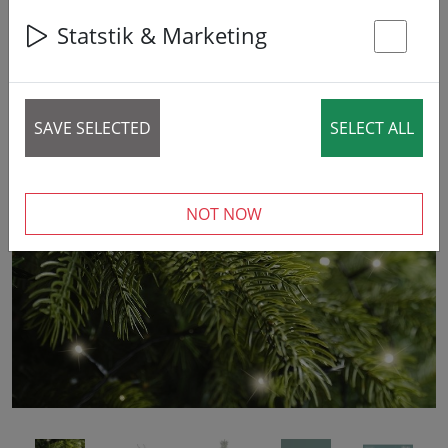
Statstik & Marketing
St
SAVE SELECTED
SELECT ALL
‹
›
NOT NOW