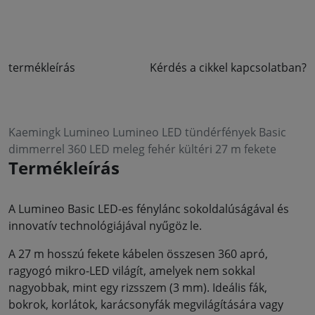
termékleírás
Kérdés a cikkel kapcsolatban?
Kaemingk Lumineo Lumineo LED tündérfények Basic
dimmerrel 360 LED meleg fehér kültéri 27 m fekete
Termékleírás
A Lumineo Basic LED-es fénylánc sokoldalúságával és
innovatív technológiájával nyűgöz le.
A 27 m hosszú fekete kábelen összesen 360 apró,
ragyogó mikro-LED világít, amelyek nem sokkal
nagyobbak, mint egy rizsszem (3 mm). Ideális fák,
bokrok, korlátok, karácsonyfák megvilágítására vagy