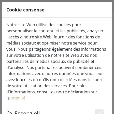
HILFE & SUPPORT
FR
Cookie consense
Notre site Web utilise des cookies pour
Rechercher des produits
personnaliser le contenu et les publicités, analyser
l'accès à notre site Web, fournir des fonctions de
médias sociaux et optimiser notre service pour
Home
Guirlandes lumineuses & éclairage
vous. Nous partageons également des informations
Guirlandes lumineuses
sur votre utilisation de notre site Web avec nos
partenaires de médias sociaux, de publicité et
d'analyse. Nos partenaires peuvent combiner ces
informations avec d'autres données que vous leur
avez fournies ou qu'ils ont collectées dans le cadre
Sirius Tech-Line Rideau lumineux
de votre utilisation des services. Pour plus
Cristal de glace Start-Set 100 LED
d'informations, consultez notre déclaration sur
blanc chaud 2,5 x 0,6 m extérieur
le
intimité
.
230V noir
Essenziell