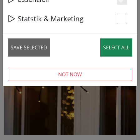
Es
Statstik & Marketing
St
SAVE SELECTED
SELECT ALL
‹
›
NOT NOW