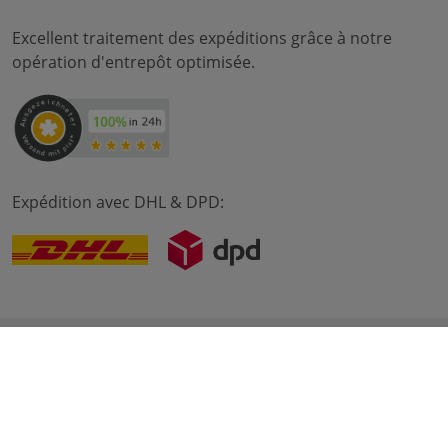
Excellent traitement des expéditions grâce à notre
opération d'entrepôt optimisée.
Expédition avec DHL & DPD:
© 2012-2026 meilon GmbH
imprimer
Conditions
intimité
* Alle Preise sind inkl. Mehrwertsteuer zzgl. Versandkosten
und ggf. Nachnahmegebühren, wenn nicht anders
beschrieben. ** Gilt für Bestellungen innerhalb Deutschlands