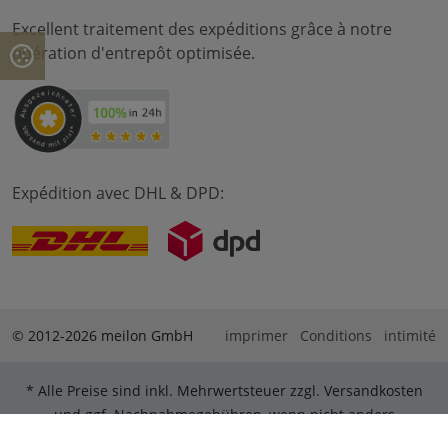
Excellent traitement des expéditions grâce à notre
opération d'entrepôt optimisée.
Expédition avec DHL & DPD:
© 2012-2026 meilon GmbH
imprimer
Conditions
intimité
* Alle Preise sind inkl. Mehrwertsteuer zzgl. Versandkosten
und ggf. Nachnahmegebühren, wenn nicht anders
beschrieben. ** Gilt für Bestellungen innerhalb Deutschlands