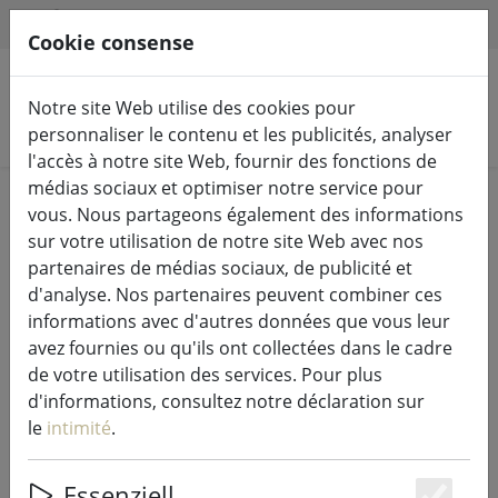
HILFE & SUPPORT
FR
Cookie consense
Notre site Web utilise des cookies pour
Rechercher des produits
personnaliser le contenu et les publicités, analyser
l'accès à notre site Web, fournir des fonctions de
médias sociaux et optimiser notre service pour
Home
Guirlandes lumineuses & éclairage
vous. Nous partageons également des informations
Guirlandes lumineuses
sur votre utilisation de notre site Web avec nos
partenaires de médias sociaux, de publicité et
d'analyse. Nos partenaires peuvent combiner ces
informations avec d'autres données que vous leur
avez fournies ou qu'ils ont collectées dans le cadre
Sirius Tech-Line Rallonge pour
de votre utilisation des services. Pour plus
guirlandes lumineuses 230V 10 m
d'informations, consultez notre déclaration sur
noir
le
intimité
.
Essenziell