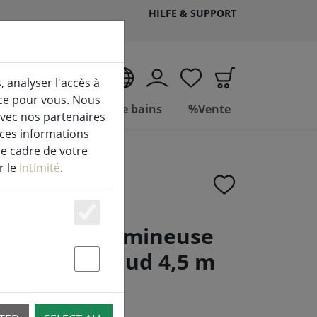
HILFE & SUPPORT
FR
, analyser l'accès à
ice pour vous. Nous
Vivre
Salle de bains
%Vente
avec nos partenaires
 ces informations
le cadre de votre
r le
intimité
.
Essenziell
ine Chaîne lumineuse
LED blanc chaud 4,5 m
Statstik & Marketing
V noir