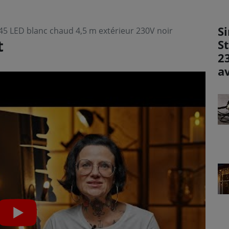
Si
 45 LED blanc chaud 4,5 m extérieur 230V noir
t
S
2
a