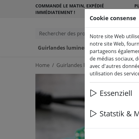
COMMANDÉ LE MATIN, EXPÉDIÉ
PL
IMMÉDIATEMENT !
S
Cookie consense
Rechercher des produits
Notre site Web utilis
notre site Web, four
Guirlandes lumineuses & éclairage
partageons également
de médias sociaux, d
Home
Guirlandes lumineuses & éclairage
avec d'autres données
utilisation des servi
Essenziell
Statstik & 