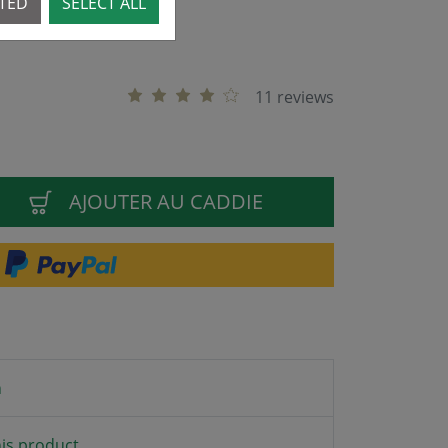
CTED
SELECT ALL
11 reviews
AJOUTER AU CADDIE
n
is product