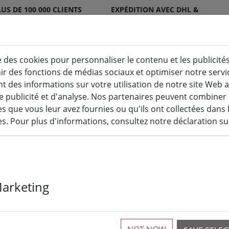
US DE 100 000 CLIENTS
EXPÉDITION AVEC DHL &
ATISFAITS
DPD
e des cookies pour personnaliser le contenu et les publicités
nir des fonctions de médias sociaux et optimiser notre serv
Bougies LED pour l'intérieur et l'extérieur
Cuisine
 des informations sur votre utilisation de notre site Web 
e publicité et d'analyse. Nos partenaires peuvent combiner
Guirlandes lumineuses
 que vous leur avez fournies ou qu'ils ont collectées dans 
ces. Pour plus d'informations, consultez notre déclaration su
Sirius Tech-L
Marketing
Start-Set 45 
extérieur 230