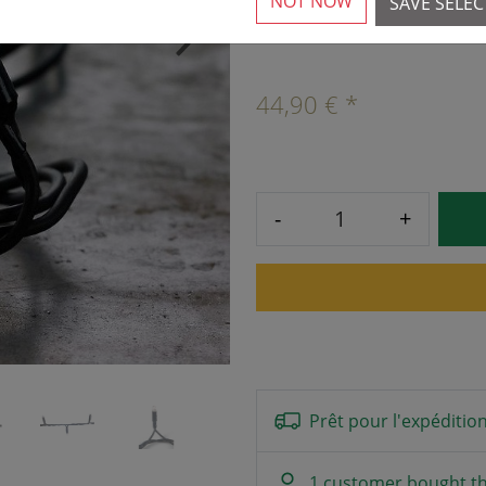
NOT NOW
SAVE SELE
Plus de 10 disponibles
›
44,90 € *
-
+
Prêt pour l'expéditio
1 customer bought th