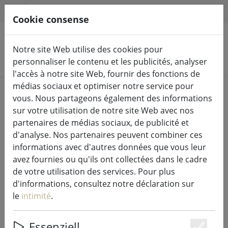
HILFE & SUPPORT
FR
Cookie consense
Notre site Web utilise des cookies pour
Rechercher des produits
personnaliser le contenu et les publicités, analyser
l'accès à notre site Web, fournir des fonctions de
médias sociaux et optimiser notre service pour
Home
Guirlandes lumineuses & éclairage
vous. Nous partageons également des informations
Guirlandes lumineuses
sur votre utilisation de notre site Web avec nos
partenaires de médias sociaux, de publicité et
d'analyse. Nos partenaires peuvent combiner ces
informations avec d'autres données que vous leur
avez fournies ou qu'ils ont collectées dans le cadre
Kaemingk Lumineo LED Guirlande
de votre utilisation des services. Pour plus
lumineuse Basic avec variateur 120
d'informations, consultez notre déclaration sur
LED blanc chaud extérieur 9 m noir
le
intimité
.
Essenziell