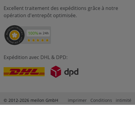
Excellent traitement des expéditions grâce à notre
opération d'entrepôt optimisée.
Expédition avec DHL & DPD:
© 2012-2026 meilon GmbH
imprimer
Conditions
intimité
* Alle Preise sind inkl. Mehrwertsteuer zzgl. Versandkosten
und ggf. Nachnahmegebühren, wenn nicht anders
beschrieben. ** Gilt für Bestellungen innerhalb Deutschlands