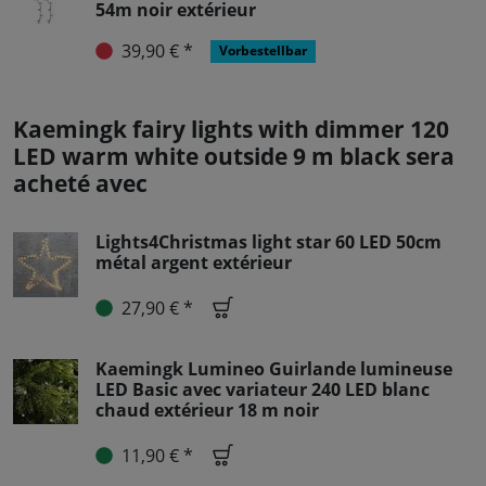
54m noir extérieur
39,90 € *
Vorbestellbar
Kaemingk fairy lights with dimmer 120
LED warm white outside 9 m black sera
acheté avec
Lights4Christmas light star 60 LED 50cm
métal argent extérieur
27,90 € *
Kaemingk Lumineo Guirlande lumineuse
LED Basic avec variateur 240 LED blanc
chaud extérieur 18 m noir
11,90 € *