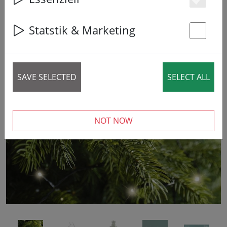
Es
37% DISCOUNT
Statstik & Marketing
St
SAVE SELECTED
SELECT ALL
‹
›
NOT NOW